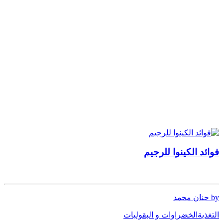
فوائد الكينوا للرجيم
by حنان محمد
التغذية
الخضراوات و البقوليات