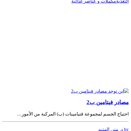
التغذية
مكملات و عناصر غذائية
مصادر فيتامين ب2
احتياج الجسم لمجموعة فتيامينات (ب) المركبة من الأمور…
by د. منى المتيم