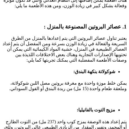
هناك أطعمة يمكن إضافتها إلى النظام الغذائي والتي قد تكون مؤثرة
وفعالة بشكل كبير في زيادة الوزن، ومن هذه الأطعمة ما يلي:
1. عصائر البروتين المصنوعة بالمنزل :
يعتبر تناول عصائر البروتين التي يتم إعدادها بالمنزل من الطرق
السريعة والفعالة في زيادة الوزن بسرعة ومن المفضل أن يتم إعداد
العصائر الطبيعية في المنزل، خشية المواد الكيمائية التي يمكن أن
تحتويها الإصدارات التجارية وهناك بعض الاختلافات اللذيذة بين
وصفات الأطعمة المفضلبة التي يمكنك تجربتها كما يلي:
شوكولاتة بنكهة البندق:
يمكن خلط موزة واحدة مع مغرفة بروتين مصل اللبن شوكولاتة،
وملعقة طعام واحدة (15 مل) من ربدة البندق أو الفول السوداني.
مزيج التوت بالفانيليا:
يتم إعداد هذه الوصفة بمزج كوب واحد (237 مل) من التوت الطازج
أو المجمد، ونفس المقدار من الزبادي الطبيعي عالي البروتين، وثلج،