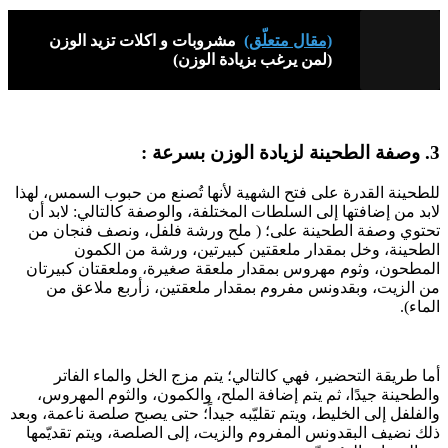
(مقال متعلّق)
مشروبات و اكلات تزيد الوزن
(لمن يرغب بزيادة الوزن)
3. وصفة الطحينة لزيادة الوزن بسرعة :
للطحينة القدرة على فتح الشهية لأنها تُصنع من حبوب السمس، لهذا
لابد من إضافتها إلى السلطات المختلفة، والوصفة كالتالي: لابد أن
تحتوي وصفة الطحينة على؛ ( ملح ورشة فلفل، ونصف فنجان من
الطحينة، وخل بمقدار ملعقتين كبيرتين، ورشة من الكمون
المطحون، وثوم مهروس بمقدار ملعقة صغيرة، وملعقتان كبيرتان
من الزيت، وبقدونس مفروم بمقدار ملعقتين، زأربع ملاعق من
الماء).
أما طريقة التحضير، فهي كالتالي؛ يتم مزج الخل والماء الفاتر
والطحينة جيدًا، ثم يتم إضافة الملح، والكمون، والثوم المهروس،
والفلفل إلى الخليط، ويتم تقليّبه جيداً؛ حتى يصبح صلصة ناعمة، وبعد
ذلك نضيف البقدونس المفروم والزيت، إلى الصلصة، ويتم تقديّمها