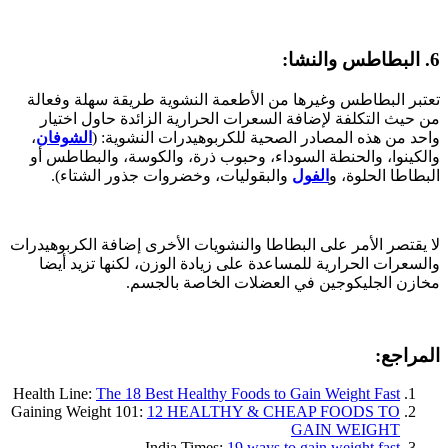
6. البطاطس والنشا:
تعتبر البطاطس وغيرها من الأطعمة النشوية طريقة سهلة وفعالة
من حيث التكلفة لإضافة السعرات الحرارية الزائدة حاول اختيار
واحد من هذه المصادر الصحية للكربوهيدرات النشوية: (
الشوفان
،
والكينوا، والحنطة السوداء، وحبوب ذرة، والكوسة، والبطاطس أو
البطاطا الحلوة، و
الفول
والبقوليات، وخضروات جذور الشتاء).
لا يقتصر الأمر على البطاطا والنشويات الأخرى إضافة الكربوهيدرات
والسعرات الحرارية للمساعدة على زيادة الوزن، لكنها تزيد أيضا
مخازن الجليكوجين في العضلات الخاصة بالجسم.
المراجع:
Health Line:
The 18 Best Healthy Foods to Gain Weight Fast
Gaining Weight 101:
12 HEALTHY & CHEAP FOODS TO
GAIN WEIGHT
India Times:
19 ways to gain weight fast