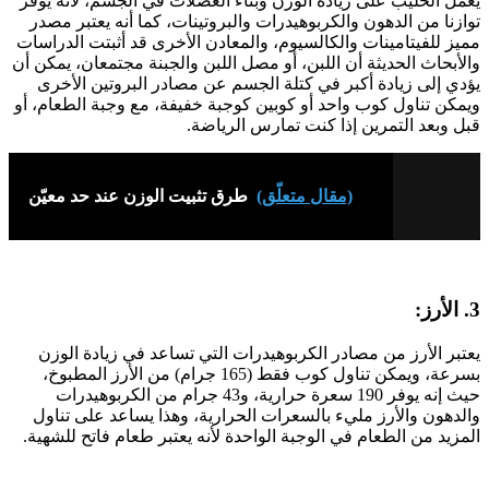
يعمل الحليب على زيادة الوزن وبناء العضلات في الجسم، لأنه يوفر
توازنا من الدهون والكربوهيدرات والبروتينات، كما أنه يعتبر مصدر
مميز للفيتامينات والكالسيوم، والمعادن الأخرى قد أثبتت الدراسات
والأبحاث الحديثة أن اللبن، أو مصل اللبن والجبنة مجتمعان، يمكن أن
يؤدي إلى زيادة أكبر في كتلة الجسم عن مصادر البروتين الأخرى
ويمكن تناول كوب واحد أو كوبين كوجبة خفيفة، مع وجبة الطعام، أو
قبل وبعد التمرين إذا كنت تمارس الرياضة.
(مقال متعلّق)
طرق تثبيت الوزن عند حد معيّن
3. الأرز:
يعتبر الأرز من مصادر الكربوهيدرات التي تساعد في زيادة الوزن
بسرعة، ويمكن تناول كوب فقط (165 جرام) من الأرز المطبوخ،
حيث إنه يوفر 190 سعرة حرارية، و43 جرام من الكربوهيدرات
والدهون والأرز مليء بالسعرات الحرارية، وهذا يساعد على تناول
المزيد من الطعام في الوجبة الواحدة لأنه يعتبر طعام فاتح للشهية.