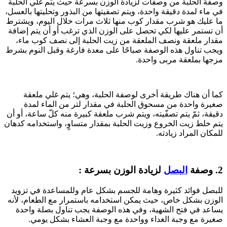
وصفة الحلبة من وصفات لزيادة الوزن بسرعة حيث يتم غلي الحلبة
في ماء لمدة دقيقة واحدة، ويتم تصفيتها من البذور وتحليتها بالعسل،
ما عليك هو شرب مقدار كوب منها ثلاث مرات خلال اليوم، ويشترط
أن تستمر عليها لكي تحصل على الوزن الذي ترغب أو أن يتم إضافة
مقدار ملعقة ونصف الملعقة من زيت الحلبة إلى نصف كوب ماء،
ويجب تناول هذه الوصفة صباحًا على معدة فارغة وقبل النوم بشرط
مزجها بملعقة مربى واحدة.
كما أن هناك طريقة أخرى لوصفة الحلبة، وهي؛ يتم غلي ملعقة
صغيرة واحدة من مسحوق الحلبة في مقدار لتر من الماء لمدة
دقيقة، ثمّ يتم تصفّيته، ويتم شرب ملعقة كبيرة منه كلّ ساعة، أو أن
يتم خلط زيت الخروع وزيت الحلبة بمقدار متساوٍ، واستخدامه كدهان
للمكان المراد زيادته.
2. وصفة
البصل
لزيادة الوزن بسرعة :
للبصل فوائد كثيرة وهامة للجسم بشكل عام وللمساعدة في تزويد
الوزن بشكل خاص، حيث يمكن استخدامه باستمرار مع الطعام، لأنه
يساعد في فتح الشهية، وفي هذه الوصفة يجب تناول بصلة واحدة
صغيرة مع وجبة الغداء وواحدة مع وجبة العشاء بشكل يومي.