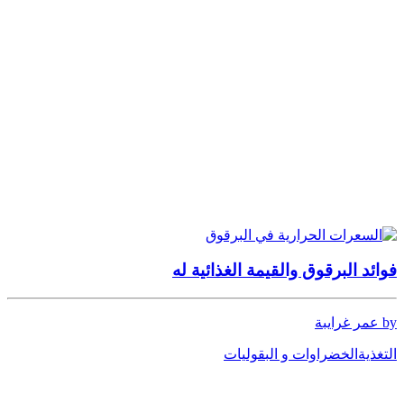
فوائد البرقوق والقيمة الغذائية له
by عمر غرايبة
التغذية
الخضراوات و البقوليات