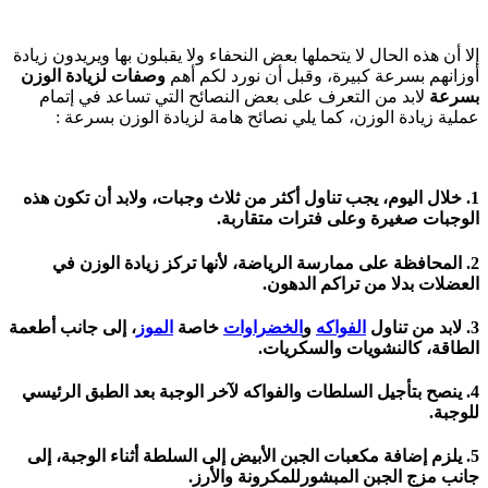
إلا أن هذه الحال لا يتحملها بعض النحفاء ولا يقبلون بها ويريدون زيادة
أوزانهم بسرعة كبيرة، وقبل أن نورد لكم أهم
وصفات لزيادة الوزن
بسرعة
لابد من التعرف على بعض النصائح التي تساعد في إتمام
عملية زيادة الوزن، كما يلي نصائح هامة لزيادة الوزن بسرعة :
1. خلال اليوم، يجب تناول أكثر من ثلاث وجبات، ولابد أن تكون هذه
الوجبات صغيرة وعلى فترات متقاربة.
2. المحافظة على ممارسة الرياضة، لأنها تركز زيادة الوزن في
العضلات بدلا من تراكم الدهون.
3. لابد من تناول
الفواكه
و
الخضراوات
خاصة
الموز
، إلى جانب أطعمة
الطاقة، كالنشويات والسكريات.
4. ينصح بتأجيل السلطات والفواكه لآخر الوجبة بعد الطبق الرئيسي
للوجبة.
5. يلزم إضافة مكعبات الجبن الأبيض إلى السلطة أثناء الوجبة، إلى
جانب مزج الجبن المبشورللمكرونة والأرز.