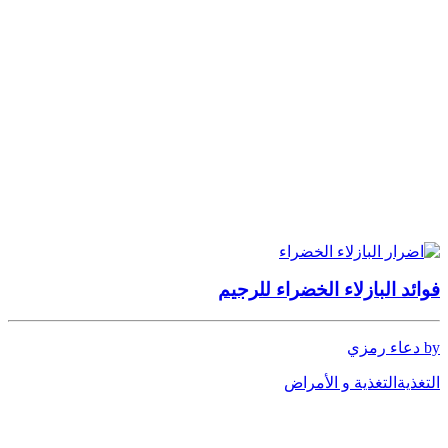
فوائد البازلاء الخضراء للرجيم
by دعاء رمزي
التغذية
التغذية و الأمراض