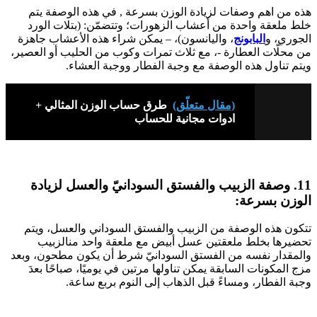
هذه من اهم وصفات لزيادة الوزن بسرعة , في هذه الوصفة يتم
خلط ملعقة واحدة من أعشاب الزهورات؛ وتتضمّن: (بتلات الورد
الجوري، و
البابونج
، واليانسون)، – يمكن شراء هذه الأعشاب جاهزة
من محلّات العطارة -، مع ثلاث تمرات وكوب من الحليب أو العصير،
ويتم تناول هذه الوصفة مع وجبة الفطار ووجبة العشاء.
(مقال متعلّق)
طرق حساب الوزن المثالي +
ادوات مجانية للحساب
11. وصفة الزبيب والفستق السودانيّ والعسل لزيادة
الوزن بسرعة:
تتكون هذه الوصفة من الزبيب والفستق السوداني والعسل، ويتم
تحضيرها بخلط ملعقتين عسل أبيض مع ملعقة واحد منالزبيب
والمقدار نفسه من الفستق السودانيّ شرط أن يكون مطحون، وبعد
مزج المكونات السابقة يمكن تناولها مرتين في يوميًا، صباحًا بعدَ
وجبة الفطار، ومساءً قبل الذهاب إلى النوم بربع ساعة.