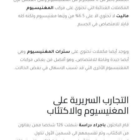
الجسم بأكثر من 6 ملليجرام من المغنيسيوم وعلى العكس فإن
المكملات الغذائية التي تحتوي على مركب
المغنيسيوم
ماليت
لا تحتوي الا على 6.5% من وزنها مغنيسيوم ولكنه كله
قابلا للامتصاص في الجسم.
ويوجد أيضا مكملات تحتوي على
سترات المغنيسيوم
وهي
أيضا جيدة وقابلة للامتصاص، وهو أفضل من بعض مركبات
المغنيسيوم الأخرى التي قد تسبب الاسهال في بعض الحالات.
التجارب السريرية على
المغنيسيوم والاكتئاب
قام الباحثون
باجراء دراسة
شملت 126 شخصا ممن يعانون
من الاكتئاب، وتم تقسيمهم الى قسمين الأول تناول