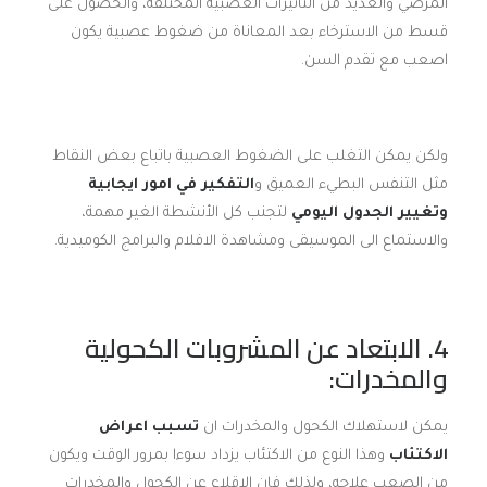
المرضي والعديد من التأثيرات العصبية المختلفة، والحصول على
قسط من الاسترخاء بعد المعاناة من ضغوط عصبية يكون
اصعب مع تقدم السن.
ولكن يمكن التغلب على الضغوط العصبية باتباع بعض النقاط
مثل التنفس البطيء العميق و
التفكير في امور ايجابية
وتغيير الجدول اليومي
لتجنب كل الأنشطة الغير مهمة،
والاستماع الى الموسيقى ومشاهدة الافلام والبرامج الكوميدية.
4. الابتعاد عن المشروبات الكحولية
والمخدرات:
يمكن لاستهلاك الكحول والمخدرات ان
تسبب اعراض
الاكتئاب
وهذا النوع من الاكتئاب يزداد سوءا بمرور الوقت ويكون
من الصعب علاجه، ولذلك فإن الاقلاع عن الكحول والمخدرات