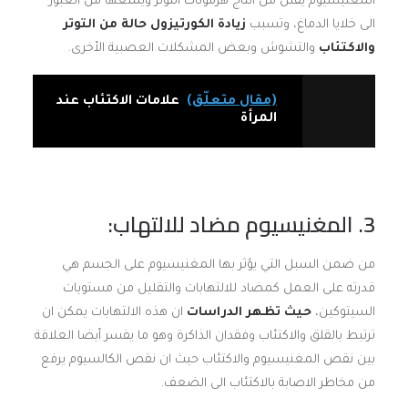
المغنيسيوم يقلل من انتاج هرمونات التوتر ويمنعها من العبور
الى خلايا الدماغ، وتسبب
زيادة الكورتيزول حالة من التوتر
والاكتئاب
والتشوش وبعض المشكلات العصبية الأخرى.
(مقال متعلّق)
علامات الاكتئاب عند
المرأة
3. المغنيسيوم مضاد للالتهاب:
من ضمن السبل التي يؤثر بها المغنيسيوم على الجسم هي
قدرته على العمل كمضاد للالتهابات والتقليل من مستويات
السيتوكين،
حيث تظهر الدراسات
ان هذه الالتهابات يمكن ان
ترتبط بالقلق والاكتئاب وفقدان الذاكرة وهو ما يفسر أيضا العلاقة
بين نقص المغنيسيوم والاكتئاب حيث ان نقص الكالسيوم يرفع
من مخاطر الاصابة بالاكتئاب الى الضعف.