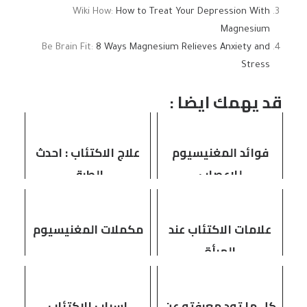
Wiki How:
How to Treat Your Depression With
Magnesium
Be Brain Fit:
8 Ways Magnesium Relieves Anxiety and
Stress
قد يهمك ايضا :
فوائد المغنيسيوم
علاج الاكتئاب : احدث
للاعصاب
الطرق
علامات الاكتئاب عند
مكملات المغنيسيوم
المرأة
كل ما تود معرفته عن
اسباب الاكتئاب