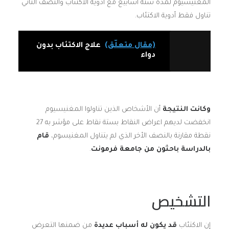
المغنيسيوم لمدة ستة أسابيع مع ادوية الاكتئاب والنصف الثاني
تناول فقط أدوية الاكتئاب.
(مقال متعلّق)
علاج الاكتئاب بدون
دواء
وكانت النتيجة
أن الأشخاص الذين تناولوا المغنيسيوم
انخفضت لديهم اعراض النقاط بستة نقاط على مؤشر به 27
نقطة مقارنة بالنصف الأخر الذي لم يتناول المغنيسوم،
قام
بالدراسة باحثون من جامعة فرمونت
.
التشخيص
إن الاكتئاب
قد يكون له أسباب عديدة
من ضمنها التعرض