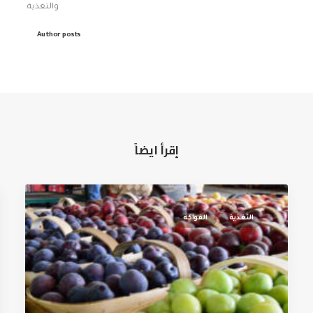
والتغذية.
Author posts
إقرأ ايضاً
التغذية
الفواكه