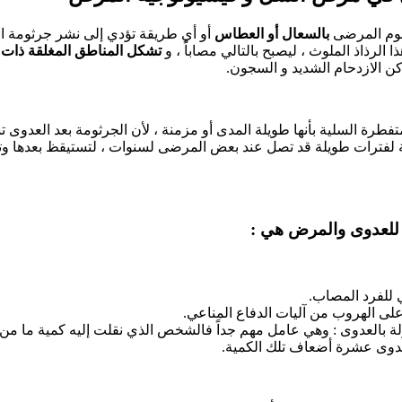
قوم المرضى
بالسعال أو العطاس
أو أي طريقة تؤدي إلى نشر جرثومة ال
لرذاذ الملوث ، ليصبح بالتالي مصاباً ، و
تشكل المناطق المغلقة ذات ال
كن الازدحام الشديد و السجون.
تفطرة السلية بأنها طويلة المدى أو مزمنة ، لأن الجرثومة بعد العدوى تس
ة لفترات طويلة قد تصل عند بعض المرضى لسنوات ، لتستيقظ بعدها وت
 للعدوى والمرض هي :
 للفرد المصاب.
ى الهروب من آليات الدفاع المناعي.
ولة بالعدوى : وهي عامل مهم جداً فالشخص الذي نقلت إليه كمية ما من 
وى عشرة أضعاف تلك الكمية.