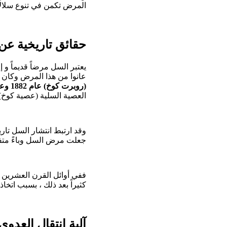
المرض تكمن في تنوع سلالات
حقائق تاريخية ع
يعتبر السل مرضاً قديماً و 
عانوا من هذا المرض وكان ي
(روبرت كوخ) عام 1882 وعزل عصية السل
العصية السلية (عصية كوخ).
وقد ارتبط انتشار السل تاريخ
جعلت مرض السل وباءً متفش
ففي أوائل القرن العشرين ك
كثيراً بعد ذلك ، بسبب اتخاذ
آلية انتقال العد