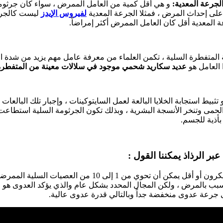
لجرعة المعدية:
و هي أقل كمية من العامل الممرض ، سواء كان جرثوماً 
على إحداث المرض ، فمثلا الجرعة المعدية
لفيروس الإيدز
ليست كالجرع
 المعدية أقل كان العامل الممرض أكثر إمراضاً.
ة المتفطرة السلية ، تكمن العلماء من معرفة عامل مهم يزيد من شدة
 العامل هو
عديد سكاريد شحمي موجود في سلالات معينة من المتفطرة 
و تثبيط استجابة الخلايا البالعة لعمل السايتوكينات ، وإجبار تلك البالعا
لذي يسبب الحمى وتنخر الأنسجة البشرية ، وبذلك تكون الجرثومة السلية استطاع
بأذية للجسم.
عبر الرذاذ يمكننا القول :
إن قطرة واحدة تقيس 5 ميكرون أو أقل يمكن أن تحوي من 1 إلى 10
 جرعة عدوى منخفضة جداً وبالتالي قدرة عدوى عالية.