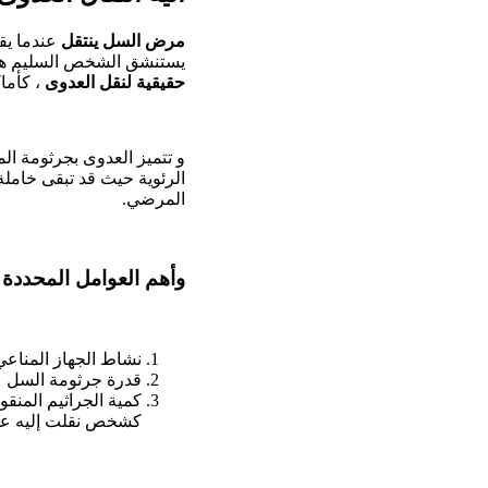
مرض السل ينتقل
عندما ي
يستنشق الشخص السليم هذا ا
حقيقية لنقل العدوى
، كأما
و تتميز العدوى بجرثومة الم
الرئوية حيث قد تبقى خامل
المرضي.
وأهم العوامل المحددة
نشاط الجهاز المناعي
قدرة جرثومة السل عل
كمية الجراثيم المنق
كشخص نقلت إليه عد