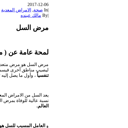
2017-12-06
|
In
صحة
,
الامراض المعدية
|
By
مالك عبنده
مرض السل
لمحة عامة عن ( 
مرض السل هو مرض متعدد ا
ليصيب مناطق أخرى فيسمى 
تنفسياً
، وأول ما يصل إليه تقريباً هو الرئنان ، و إن 85 با
يعد السل من الامراض المع
نسبة عالية للوفاة بمرض السل
العالم.
و
العامل المسبب للسل هو 