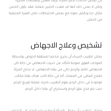
في بعض الحالات تختبر المرأة نزيف مهبلي وتقلصات متكررة
ولكن لا يعني ذلك انها قد فقدت الجنين فعليا، فقد يكون الجنين
مازال حيا ويكمل نموه مع بعض الاحتياطات خلال الفترة المتبقية
من الحمل.
تشخيص وعلاج الاجهاض
يمكن لطبيب النساء أن يجري فحصا لمنطقة الحوض بواسطة
الموجات الفوق صوتية للتأكد من حدوث الاجهاض في حالة كان
الاجهاض كاملا والرحم خالي من بقايا الاجهاض، لا تحتاج المرأة
لعلاج اضافي في المعتاد، أما في حالة كانت هناك بقايا مازالت
موجودة في داخل الرحم يقوم الطبيب باجراء عملية تفريغ للرحم
حيث يتم فتح عنق الرحم واستخراج أي بقايا داخل الرحم.
ويمكن للطبيب أن يعطي المرأة أدوية تساعد الرحم على التخلص