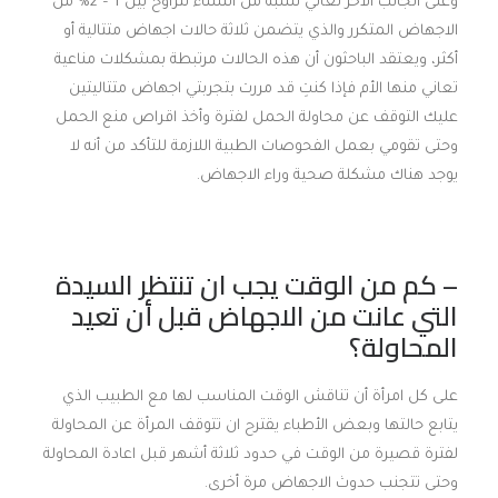
وعلى الجانب الاخر تعاني نسبة من النساء تتراوح بين 1 – 2% من
الاجهاض المتكرر والذي يتضمن ثلاثة حالات اجهاض متتالية أو
أكثر، ويعتقد الباحثون أن هذه الحالات مرتبطة بمشكلات مناعية
تعاني منها الأم فإذا كنتِ قد مررت بتجربتي اجهاض متتاليتين
عليك التوقف عن محاولة الحمل لفترة وأخذ اقراص منع الحمل
وحتى تقومي بعمل الفحوصات الطبية اللازمة للتأكد من أنه لا
يوجد هناك مشكلة صحية وراء الاجهاض.
– كم من الوقت يجب ان تنتظر السيدة
التي عانت من الاجهاض قبل أن تعيد
المحاولة؟
على كل امرأة أن تناقش الوقت المناسب لها مع الطبيب الذي
يتابع حالتها وبعض الأطباء يقترح ان تتوقف المرأة عن المحاولة
لفترة قصيرة من الوقت في حدود ثلاثة أشهر قبل اعادة المحاولة
وحتى تتجنب حدوث الاجهاض مرة أخرى.