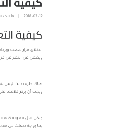
كيفية الت
2018-03-12
|
In
الحياة
كيفية الت
الطلاق قرار صعب ويزداد ص
وبغض عن النظر عن مَن ال
هناك طرف ثالث ليس له يد
ويجب أن يركز كلاهما عل
ولكن قبل معرفة كيفية 
بما يواجه طفلك في هذه ا