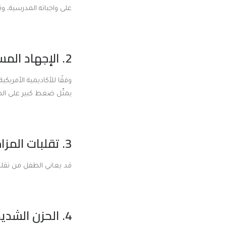
على واجباته المدرسية، و
2. الإجهاد المستمر:
وفقًا للأكاديمية الأمري
يمثّل ضغط كبير على الطف
3. تقلبات المزاج والتهيّج المفرط:
قد يعاني الطفل من تقلب
4. الحزن الشديد: