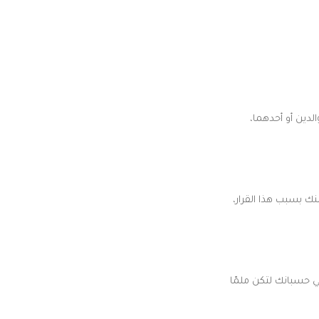
لدين أو أحدهما،
نك بسبب هذا القرار،
 حسبانك لتكن ملمّا