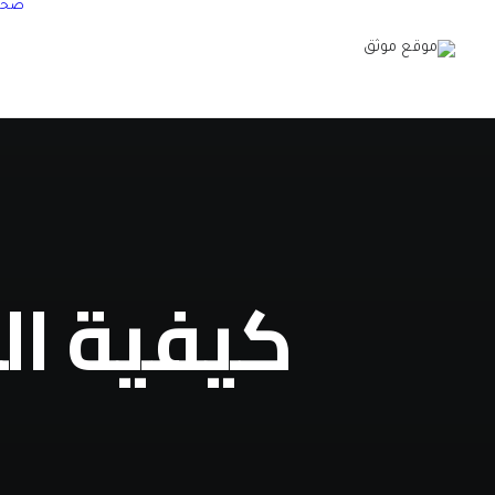
صحة
كيفية ال