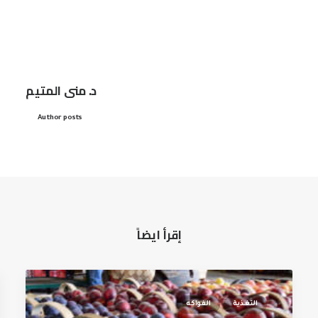
د. منى المتيم
Author posts
إقرأ ايضاً
التغذية
الفواكه