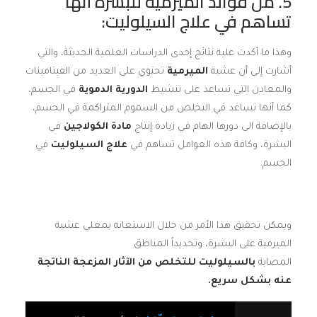
5. من فوائد الميرمية للبشرة أنها
تساهم في علاج السيلوليت:
وهذا ما أكدت عليه نتائج إحدى الدراسات العلمية الحديثة، والتي
أشارت إلى أن عشبة
الميرمية
تحتوي على العديد من الفيتامينات
والمعادن التي تساعد على تنشيط
الدورية الدموية
في الجسم،
كما أنها تساعد في التخلص من السموم المتراكمة في الجسم،
بالإضافة الى دورها الهام في زيادة إنتاج
مادة الكولاجين
في
البشرة، وكافة هذه العوامل تساهم في
علاج السيلوليت
في
الجسم.
ويمكن تحقيق هذا الأمر من خلال الاستعانه بمغلي عشبة
الميرمية على البشرة، وتحديداً المناطق
المصابة
بالسيلوليت
للتخلص من الآثار المزعجة الناتجة
عنه بشكل سريع.