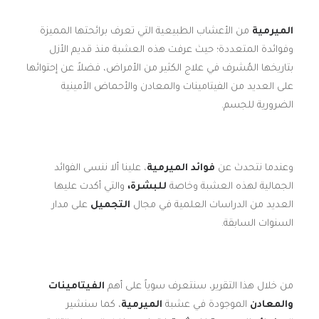
ا
لميرمية
من الأعشاب الطبيعية التي تعرف برائحتها المميزة
وفوائدة المتعددة؛ حيث عرفت هذه العشبة منذ قديم الأزل
بتاريخها المُشرف في علاج الكثير من الأمراض، فضلاً عن إحتوائها
على العديد من الفيتامينات والمعادن والأحماض الأمينية
الضرورية للجسم.
وعندما نتحدث عن
فوائد الميرمية
، علينا ألا ننسى الفوائد
الجمالية لهذه العشبة وخاصة
للبشرة،
والتي أكدت عليها
العديد من الدراسات العلمية في مجال
التجميل
على مدار
السنوات السابقة.
من خلال هذا التقرير، سنتعرف سوياً على أهم
الفيتامينات
والمعادن
الموجودة في عشبة
الميرمية
، كما سنشير