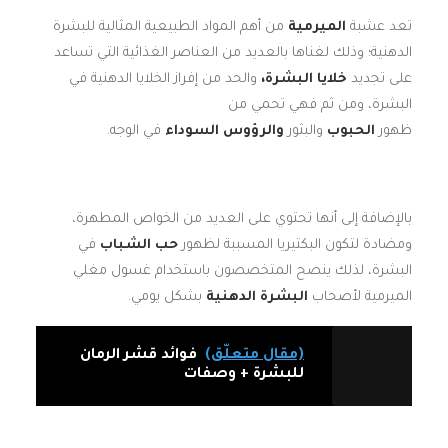
تعد عشبة
الميرمية
من أهم المواد الطبيعية المثالية للبشرة
الدهنية؛ وذلك لغناها بالعديد من العناصر الغذائية التي تساعد
على تجديد
خلايا البشرة،
والحد من إفراز الخلايا الدهنية في
البشرة، ومن ثم فهي تحمي من
ظهور
الحبوب
والبثور
والرؤوس السوداء
في الوجه.
بالإضافة إلى أنها تحتوي على العديد من الخواص المطهرة،
ومضادة لتكون البكتيريا المسببة لظهور
حب الشباب
في
البشرة، لذلك ينصح المتخصصون باستخدام غسول مغلي
الميرمية لأصحاب
البشرة الدهنية
بشكل يومي.
(مقال متعلّق)
فوائد قشر الرمان
للبشرة + وصفات