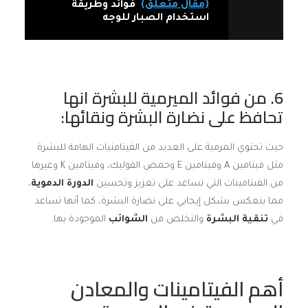
(مقال متعلّق)
فوائد وطريقة
استخدام الصبار للوجه
6. من فوائد الميرمية للبشرة انها
تحافظ على نضارة البشرة ونقائها:
حيث تحتوي المرمية على العديد من الفيتامنيات الهامة للبشرة
مثل فيتامين A وفيتامين E وحمض الفوليك، وفيتامين K وغيرها
من الفيتامينات التي تساعد على تعزيز وتحسين
الدورة الدموية
،
مما ينعكس بشكل إيجابي على نضارة البشرة، كما أنها تساعد
في
تنقية البشرة
والتخلص من
الشوائب
الموجودة بها.
أهم الفيتامينات والمعادن