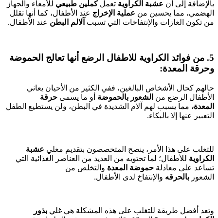
بالإضافة إلى أن
عشبة الكراوية
تعمل
كملين طبيعي
للأمعاء والجهاز
الهضمي، مما يحسين من
عملية الإخراج
عند الأطفال، كما أنها تقلل
من تكون الغازات والإنتفاخات التي تسبب
آلالم البطن
عند الأطفال.
5. من فوائد الكراوية للاطفال الرضع أنها تعالج الحموضة
وحرقة المعدة:
حالهم كحال الأشخاص البالغين، ففي الكثير من الأحيان يعاني
الأطفال الرضع من
الشعور بالحموضة
أو ما يسمى
حرقة
المعدة،
مما يسبب لهم آلام الشديدة في البطن، ولن يستطيع الطفل
التعبير عنها إلا بالبكاء.
للتغلب على هذا الأمر، ينصح المتخصصون بتقديم مغلي
عشبة
الكراوية
للأطفال؛ لما تحتويه من العديد من العناصر الغذائية التي
تساعد على معادلة
حموضة المعدة
والتخلص من
الشعور
بالحرقه
والإنتفاخ لدى الأطفال.
وتعد أفضل طريقة للتغلب على هذه المشكلة هي غلي
بذور