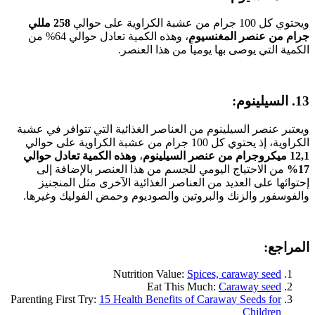
ويحتوي كل 100 جرام من عشبة الكراوية على حوالي
258 مللي
جرام من عنصر
المغنسيوم
، وهذه الكمية تعادل حوالي 64% من
الكمية التي يوصى بها يومياً من هذا العنصر.
13. السيلينوم:
ويعتبر عنصر السيلينوم من العناصر الغذائية التي تتوافر في عشبة
الكراوية، إذ يحتوي كل 100 جرام من عشبة الكراوية على حوالي
12,1 ميكروجرام
من
عنصر السيلينوم
،
وهذه الكمية تعادل حوالي
17%
من الاحتياج اليومي للجسم من هذا العنصر بالإضافة إلى
إحتوائها على العديد من العناصر الغذائية الآخرى مثل المنجنيز
والفوسفور والزنك والبروتين والصوديوم وحمض الفوليك وغيرها.
المراجع:
Nutrition Value:
Spices, caraway seed
Eat This Much:
Caraway seed
Parenting First Try:
15 Health Benefits of Caraway Seeds for
Children