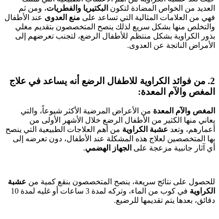
العديد من الخواص المضادة لتكون
البكتيريا والفطريات
، ومن ثم
فهي من العلامات المثالية التي تساعد على
منع العدوى
عند الأطفال
والتخلص منها بشكل سريع لذلك ينصح المتخصصون بتقديم مغلي
بذور الكراوية بشكل منتظم للأطفال الرضع، لتجنب تعرضهم إلى
الأمراض الناتجة عن العدوى.
2. من فوائد الكراوية للاطفال الرضع أنه يساعد في علاج
المغص والآم المعدة:
المغص والآم المعدة
من الأعراض المرضية الأكثر شيوعاً، والتي
يعاني منها الكثير من الأطفال الرضع خلال الأشهر الأولى من
أعمارهم، وتعد
عشبة الكراوية
من أهم العلاجات الطبيعية التي ينصح
بها المتخصصين لعلاج هذه المشكلة عند الأطفال، دون تعرضه إلى
أي آثار جانبية مزعجة على
الجهاز الهضمي
.
للحصول على نتائج سريعة، ينصح المتخصصون بنقع كمية من
عشبة
الكراوية
في كوب من الماء، وتركه لمدة 3 ساعات أو غليه لمدة 10
دقائق، بعدها يتم تقديمها للرضيع.