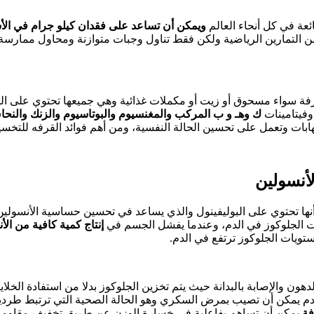
ائعة في كل أنحاء العالم
ويمكن أن تساعد على فقدان كيلو جرام في ا
ن التمارين الرياضية ولكن فقط تناول وجبات متوازنة ومحاول ممارسة
فة سواء مسحوق أو زيت أو مكملات غذائية وهي جميعها تحتوي على الك
وفيتامينات
ك وهـ و ب المركب والمغنسيوم والبوتاسيوم والزنك والنح
تهابات وتعمل على تحسين الحالة النفسية، ومن أهم فوائد القرفه للتخس
نها تحتوي على البوليفينول والذي يساعد في تحسين حساسية الأنسولين
ت الجلوكوز في الدم، وعندما يفشل الجسم في
إنتاج كمية كافية من الأ
ستويات الجلوكوز ترتفع في الدم.
لدهون والإصابة بالبدانة حيث يتم تخزين الجلوكوز بدلا من استفادة الخلاي
لدم يمكن أن تصيب بمرض السكري وهو الحالة الصحية التي ترتبط طرديا 
فة
يمكن أن تساهم بفاعلية في خسارة الوزن عن طريق تخفيف مقاومة ا