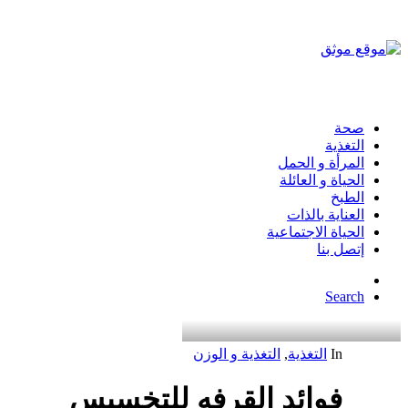
صحة
التغذية
المرأة و الحمل
الحياة و العائلة
الطبخ
العناية بالذات
الحياة الاجتماعية
إتصل بنا
Search
In
التغذية
,
التغذية و الوزن
فوائد القرفه للتخسيس