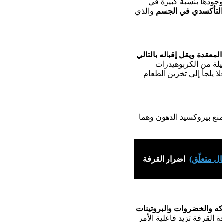
وجودها بنسبة كبيرة في
 التأكسدي في الجسم
والذي
معقدة ويقل إقباله بالتالي
لة من الكربوهيدرات
 يلجأ إلى تخزين الطعام
منع بيروكسيد الدهون وهما
ل متعلّق)
اضرار القرفة
ه والخضروات والبروتينات
القرفة تزيد فاعلية الأمر