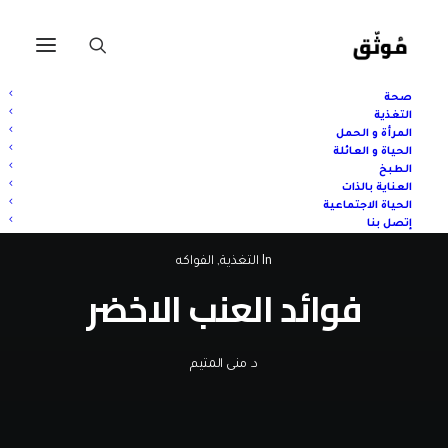
صحة
التغذية
المرأة و الحمل
الحياة و العائلة
الطبخ
العناية بالذات
الحياة الاجتماعية
إتصل بنا
In
التغذية
,
الفواكه
فوائد العنب الاخضر
د. منى المتيم