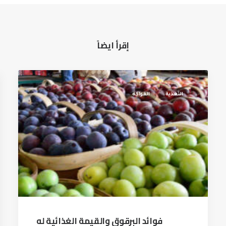
إقرأ ايضاً
التغذية
الفواكه
فوائد البرقوق والقيمة الغذائية له