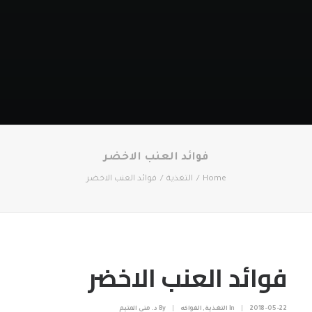
فوائد العنب الاخضر
Home
التغذية
فوائد العنب الاخضر
فوائد العنب الاخضر
2018-05-22
|
In
التغذية
,
الفواكه
|
By
د. منى المتيم