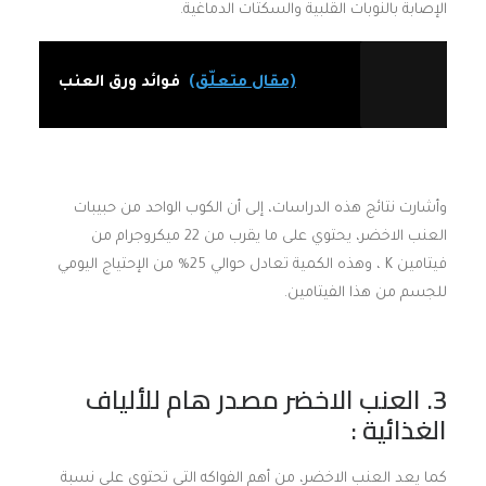
الإصابة بالنوبات القلبية والسكتات الدماغية.
(مقال متعلّق)
فوائد ورق العنب
وأشارت نتائج هذه الدراسات، إلى أن الكوب الواحد من حبيبات
العنب الاخضر، يحتوي على ما يقرب من 22 ميكروجرام من
فيتامين K ، وهذه الكمية تعادل حوالي 25% من الإحتياج اليومي
للجسم من هذا الفيتامين.
3. العنب الاخضر مصدر هام للألياف
الغذائية :
كما يعد العنب الاخضر، من أهم الفواكه التي تحتوي على نسبة