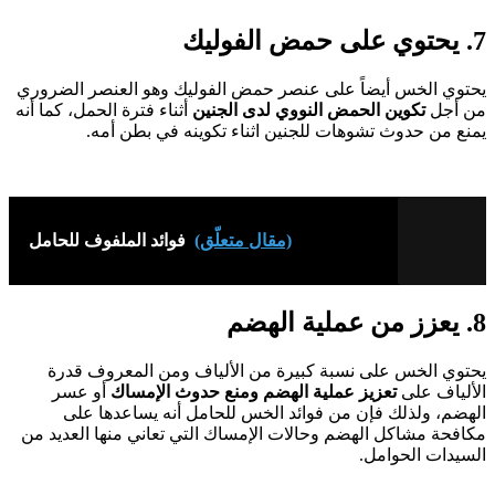
7. يحتوي على حمض الفوليك
يحتوي الخس أيضاً على عنصر حمض الفوليك وهو العنصر الضروري
من أجل
تكوين الحمض النووي لدى الجنين
أثناء فترة الحمل، كما أنه
يمنع من حدوث تشوهات للجنين اثناء تكوينه في بطن أمه.
(مقال متعلّق)
فوائد الملفوف للحامل
8. يعزز من عملية الهضم
يحتوي الخس على نسبة كبيرة من الألياف ومن المعروف قدرة
الألياف على
تعزيز عملية الهضم ومنع حدوث الإمساك
أو عسر
الهضم، ولذلك فإن من فوائد الخس للحامل أنه يساعدها على
مكافحة مشاكل الهضم وحالات الإمساك التي تعاني منها العديد من
السيدات الحوامل.