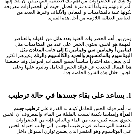
ولا شك أن الخضراوات من أهم تلك الأطعمة التي يمكن أن تلجأ إليها
المرأة وتهتم بتناولها اثناء فترة الحمل، حيث أن الخضراوات معروفة
بكونها غنية بالفيتامينات و المعادن والألياف وغيرها العديد من
العناصر الغذائية اللازمة من أجل هذه الفترة.
ومن بين أهم الخضراوات الغنية بعدد هائل من الفوائد والعناصر
المهمة هو الخس، يحتوي الخس على عدد من الفيتامينات مثل
فيتامين أ وفيتامين سي وفيتامين E إلى جانب المعادن مثل
البوتاسيوم والماغنسيوم والحديد والكالسيوم والزنك
وغيرهم الكثير
الذي يجعل منه اختياراً مناسباً لجميع السيدات الحوامل وقد خصصنا
هذا المقال للحديث عن فوائد الخس للحامل وتأثيره عليها وعلى
الجنين خلال هذه الفترة الخاصة جداً.
1. يساعد على بقاء جسدها في حالة ترطيب
من أهم فوائد الخس للحامل كونه له القدرة على
ترطيب جسم
المرأة
وإمدادها بكمية ليست بالقليلة من الماء، والمعروف أن الخس
يحتوي نسبة كبيرة منه من الماء وبالتالي فإنه من الخضراوات
المنعشة التي تساعد في ترطيب الجسم، إلى جانب احتواء الخس
على البوتاسيوم وهو العنصر الذي يضمن توازن السوائل داخل