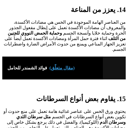
14. يعزز من المناعة
من العناصر الهامة الموجودة في الخس هي مضادات الأكسدة،
والمعروف أن مضادات الأكسدة تعمل على إبطال مفعول الجذور
الحرة وحماية خلايا وأنسجة الجسم
وحماية الحمض النووي للجنين
من التلف
اثناء فترة حمل المرأة ومضادات الأكسدة تعمل أيضاً على
تعزيز الجهاز المناعي ويمنع من حدوث الأمراض الضارة واضطرابات
الجسم.
(مقال متعلّق)
فوائد الشمندر للحامل
15. يقاوم بعض أنواع السرطانات
يحتوي ورق الخس على عناصر غذائية هامة تعمل على منع حدوث أو
تكوين بعض أنواع السرطانات في الجسم
مثل سرطان الثدي
وسرطان الدم
(اللوكيميا)، والفضل في ذلك يرجع بشكل خاص إلى
مضادات الأكسدة وهي العناصر التي تعمل على التخلص من الجذور