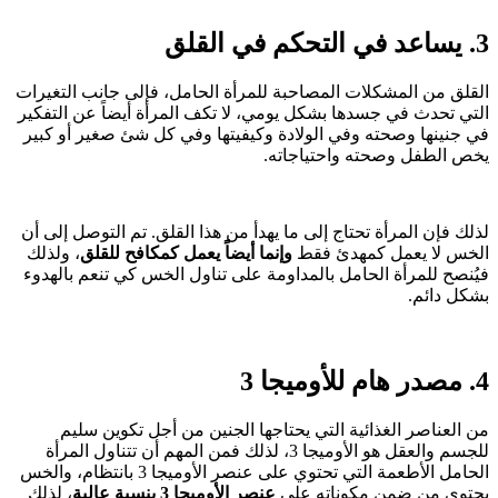
3. يساعد في التحكم في القلق
القلق من المشكلات المصاحبة للمرأة الحامل، فإلى جانب التغيرات
التي تحدث في جسدها بشكل يومي، لا تكف المرأة أيضاً عن التفكير
في جنينها وصحته وفي الولادة وكيفيتها وفي كل شئ صغير أو كبير
يخص الطفل وصحته واحتياجاته.
لذلك فإن المرأة تحتاج إلى ما يهدأ من هذا القلق. تم التوصل إلى أن
الخس لا يعمل كمهدئ فقط
وإنما أيضاً يعمل كمكافح للقلق
، ولذلك
فيُنصح للمرأة الحامل بالمداومة على تناول الخس كي تنعم بالهدوء
بشكل دائم.
4. مصدر هام للأوميجا 3
من العناصر الغذائية التي يحتاجها الجنين من أجل تكوين سليم
للجسم والعقل هو الأوميجا 3، لذلك فمن المهم أن تتناول المرأة
الحامل الأطعمة التي تحتوي على عنصر الأوميجا 3 بانتظام، والخس
يحتوي من ضمن مكوناته على
عنصر الأوميجا 3 بنسبة عالية
، لذلك