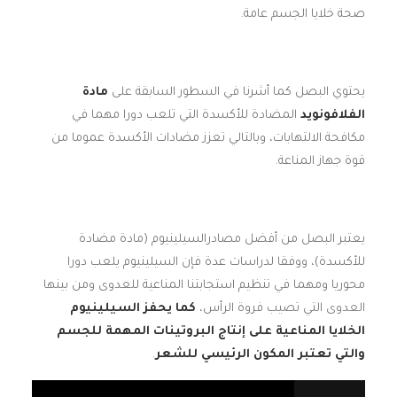
صحة خلايا الجسم عامة.
يحتوي البصل كما أشرنا في السطور السابقة على
مادة
الفلافونويد
المضادة للأكسدة التي تلعب دورا مهما في
مكافحة الالتهابات، وبالتالي تعزز مضادات الأكسدة عموما من
قوة جهاز المناعة.
يعتبر البصل من أفضل مصادرالسيلينيوم (مادة مضادة
للأكسدة)، ووفقا لدراسات عدة فإن السيلينيوم يلعب دورا
محوريا ومهما في تنظيم استجابتنا المناعية للعدوى ومن بينها
العدوى التي تصيب فروة الرأس،
كما يحفز السيلينيوم
الخلايا المناعية على إنتاج البروتينات المهمة للجسم
والتي تعتبر المكون الرئيسي للشعر
.