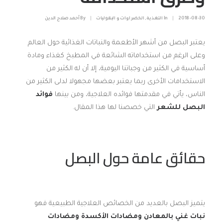
2018-08-30
|
In
التغذية
,
الخضراوات و البقوليات
|
By
أحمد صلاح الدين
يعتبر البصل من أشهر الأطعمة والنباتات الغذائية حول العالم
وعلى الرغم من استخداماته الشائعة في المطبخ كغذاء ومادة
أساسية في الكثير من وجباتنا اليومية، إلا أن له الكثير من
الاستخدامات الأخرى ربما يعتبر بعضها مجهولا لدلى الكثير من
الناس، يأتي في مقدمتها فوائده العلاجية، ومن بينها
فوائد
البصل للشعر
التي خصصنا لها هذا المقال.
حقائق عامة حول البصل
يتميز البصل بالعديد من الخصائص العلاجية الطبيعية فهو
نبات غني بالمعادن ومضادات الأكسدة ومضادات