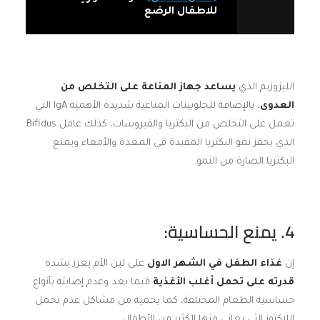
للاطفال الرضع
الليزوزيم الذي
يساعد جهاز المناعة على التخلص من
العدوى
، بالإضافة للجلوبينات المناعية شديدة الأهمية IgA التي
تعمل على التخلص من البكتريا والفيروسات، كذلك عامل Bifidus
الذي يحفز نمو البكتريا المفيدة في المعدة والأمعاء ويمنع
البكتريا الضارة من النمو.
4. يمنع الحساسية:
إن
غذاء الطفل في الشهر الاول
على لبن الأم يعزز بشدة
قدرته على تحمل أغلب الأغذية
فيما بعد وعدم إصابته بأنواع
حساسية الطعام المختلفة، كما يحميه من مشاكل عدم تحمل
اللاكتوز التي يعاني منها الكثير من الأطفال.