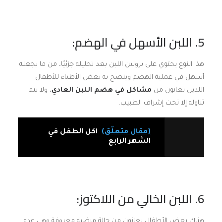
5. اللبن الأسهل في الهضم:
هذا النوع يحتوي على بروتين اللبن بعد تحليله جزئيًا، من ما يجعله
أسهل في عملية الهضم وينصح به بعض الأطباء للأطفال
اللذين يعانون من
مشاكل في هضم اللبن العادي
، ولا يتم
تناوله إلا تحت إشراف الطبيب.
(مقال متعلّق)
اكل الطفل في
الشهر الرابع
6. اللبن الخالي من اللاكتوز:
هناك بعض الأطفال يعانون من حالة مرضية معروفة وهي عدم