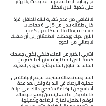
في بداية الرضاعة، فهذا قد يحدث ولا يؤثر
على كمية اللبن لاحقًا.
لا تقلقي من عدم كفاية لبنك للطفل، فإذا
كان طفلك يبدل من 5 إلى 6 حفاضات
متسخة يوميًا فلا مشكلة في كمية
اللبن لديكِ ويمكنكِ الاطمئنان إلى أن طفلك
لا يعاني من الجوع.
اشربي الكثير من الماء، فلكي يُكَون جسمك
كمية اللبن المطلوبة يستهلك الكثير من
الماء، لذا تناول الماء بكثرة ضروري للغاية.
المداومة تجعلك محترفه، فرغم ارتباكك في
عملية الإرضاع في البداية ولكن بعد عدة
أسابيع من الرضاعة ستجدي ذاتك على دراية
كاملة بكل ما تفعلينه من وضع جلوسك،
لوضع الطفل، لفترة الرضاعة وكميتها،
وستصبح عملية الرضاعة روتين بسيط في