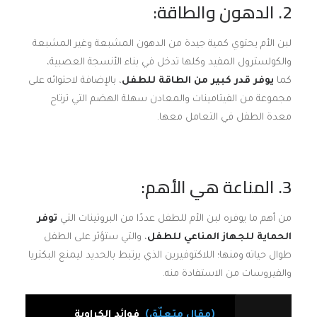
2. الدهون والطاقة:
لبن الأم يحتوي كمية جيدة من الدهون المشبعة وغير المشبعة
والكولسترول المفيد وكلها تدخل في بناء الأنسجة العصبية،
كما
يوفر قدر كبير من الطاقة للطفل
، بالإضافة لاحتوائه على
مجموعة من الفيتامينات والمعادن سهلة الهضم التي ترتاح
معدة الطفل في التعامل معها.
3. المناعة هي الأهم:
من أهم ما يوفره لبن الأم للطفل عددًا من البروتينات التي
توفر
الحماية للجهاز المناعي للطفل
، والتي ستؤثر على الطفل
طوال حياته ومنها؛ اللاكتوفيرين الذي يرتبط بالحديد ليمنع البكتريا
والفيروسات من الاستفادة منه.
(مقال متعلّق)
فوائد الكراوية