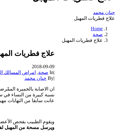
حنان محمد
علاج فطريات المهبل
Home
صحة
علاج فطريات المهبل
علاج فطريات المه
2018-09-09
|
In
صحة
,
امراض المسالك الب
|
By
حنان محمد
ان الاصابة بالخميرة الممْرض
نسبة كبيرة من النساء في سن
عانت سابقا من التهابات مهبل
ويقوم الطبيب بفحص الأعضاء
ويرسل مسحة من المهبل لفحص