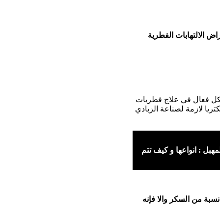
ض الالتهابات الفطرية
شكل فعال في علاج فطريات
تريا لازمة لصناعة الزبادي
هبل : انواعها و كيف تتم
سبة من السكر والا فإنه