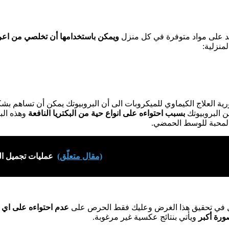
مد على مواد متوفرة في كل منزل
ويمكن باستخدامها أن تخلصي من اعرا
منزلية:
 العلاج الكيماوي للميكروبات الى أن البروبيوتك يمكن أن تساهم ب
من البروبيوتك
بسبب احتواءه على انواع حية من البكتريا النافعة
وهذه البك
 المحبة للوسط الحمضي.
(مقال متعلّق)
عمليات تجميل الم
فضل في تحقيق هذا الغرض وعليك فقط الحرص على
عدم احتواءه على اي ن
ورة أكبر
ويأتي بنتائج عكسية غير مرغوبة.