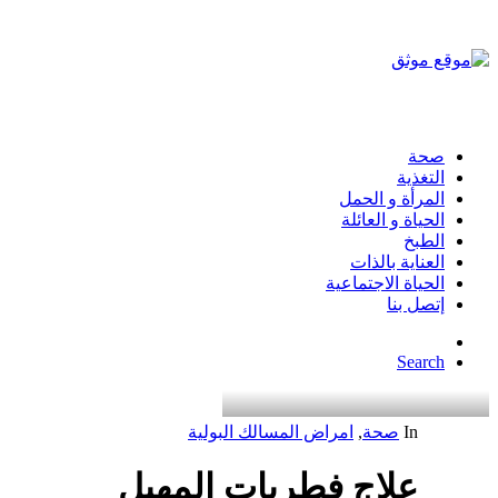
صحة
التغذية
المرأة و الحمل
الحياة و العائلة
الطبخ
العناية بالذات
الحياة الاجتماعية
إتصل بنا
Search
In
صحة
,
امراض المسالك البولية
علاج فطريات المهبل