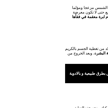
 الشمس مزعجا ومؤلما
ع حتى لا تكون معرضة
 ابرة معقمة في فقأها
د من تغطية الجسم بالكريم
 البشر
ة، وبعد الخروج من
طرق طبيعية و بالادوية
نك منحه هذه العناية