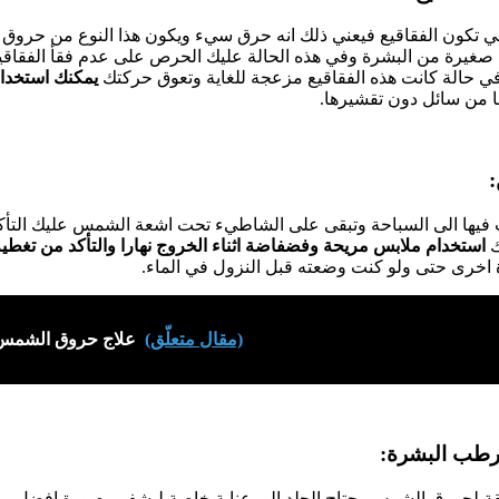
 تكون الفقاقيع فيعني ذلك انه حرق سيء ويكون هذا النوع من حروق
صغيرة من البشرة وفي هذه الحالة عليك الحرص على عدم فقأ الفقاقي
في حالة كانت هذه الفقاقيع مزعجة للغاية وتعوق حركتك
يمكنك استخدام
ا من سائل دون تقشيرها.
ب فيها الى السباحة وتبقى على الشاطيء تحت اشعة الشمس عليك التأك
ك
استخدام ملابس مريحة وفضفاضة اثناء الخروج نهارا والتأكد من تغطية
اخرى حتى ولو كنت وضعته قبل النزول في الماء.
(مقال متعلّق)
علاج حروق الشمس ب
بقة لحروق الشمس يحتاج الجلد الى عناية خاصة ليشفى بصورة افضل يمك