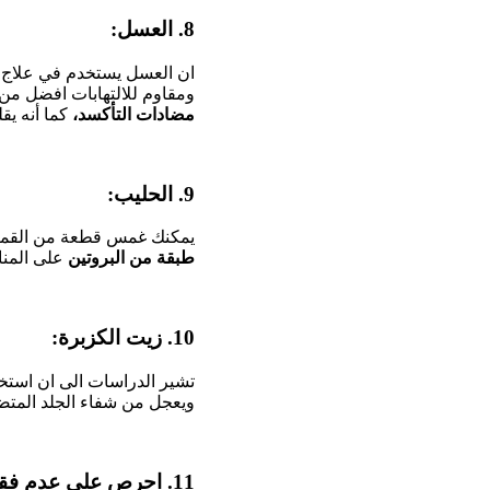
8. العسل:
ان العسل يستخدم في علاج ح
ومقاوم للالتهابات افضل من
مضادات التأكسد،
كما أنه يق
9. الحليب:
يمكنك غمس قطعة من القما
طبقة من البروتين
على المنا
10. زيت الكزبرة:
تشير الدراسات الى ان استخ
ويعجل من شفاء الجلد المتض
11. احرص على عدم فقأ الفقاقيع: