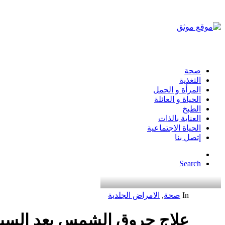
صحة
التغذية
المرأة و الحمل
الحياة و العائلة
الطبخ
العناية بالذات
الحياة الاجتماعية
إتصل بنا
Search
In
صحة
,
الامراض الجلدية
علاج حروق الشمس بعد السب