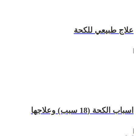
علاج طبيعي للكحة
اسباب الكحة (18 سبب) وعلاجها