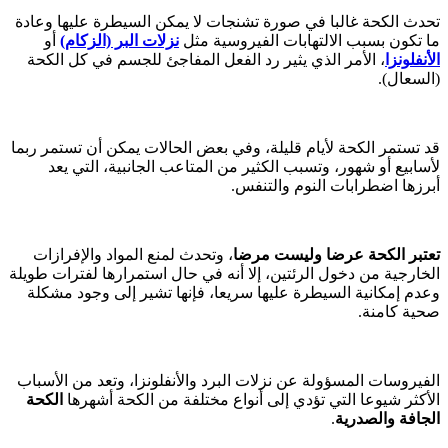
تحدث الكحة غالبا في صورة تشنجات لا يمكن السيطرة عليها وعادة
ما تكون بسبب الالتهابات الفيروسية مثل
نزلات البر (الزكام)
أو
الأنفلونزا
، الأمر الذي يثير رد الفعل المفاجئ للجسم في كل الكحة
(السعال).
قد تستمر الكحة لأيام قليلة، وفي بعض الحالات يمكن أن تستمر ربما
لأسابيع أو شهور، وتسبب الكثير من المتاعب الجانبية، التي يعد
أبرزها اضطرابات النوم والتنفس.
تعتبر الكحة عرضا وليست مرضا
، وتحدث لمنع المواد والإفرازات
الخارجية من دخول الرئتين، إلا أنه في حال استمرارها لفترات طويلة
وعدم إمكانية السيطرة عليها سريعا، فإنها تشير إلى وجود مشكلة
صحية كامنة.
الفيروسات المسؤولة عن نزلات البرد والأنفلونزا، وتعد من الأسباب
الأكثر شيوعا التي تؤدي إلى أنواع مختلفة من الكحة أشهرها
الكحة
الجافة والصدرية
.