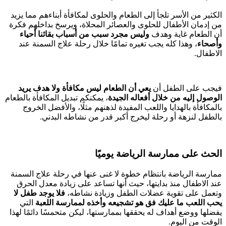
الكثير من الأسر تلجأ إلى الطعام والحلوى لمكافأة أبناءهم مما يزيد
من إدمان الأطفال للحلوى والعصائر المحلاة، ويرسخ بداخلهم فكرة
أن الطعام غاية وهدف
وليس مجرد سبب من أسباب بقائنا أحياء
وأصحاء
، وهذا كله يجب تغيره تمامًا خلال رحلة علاج السمنة عند
الاطفال.
فيجب على الطفل أن
يعي أن الطعام ليس مكافأة ولا هدف يريد
الوصول إليه من خلال أفعاله الجيدة
، يمكنكم تبديل المكافأة بالطعام
بالمكافأة بالهدايا واللعب المفيدة لذهنهم مثلًا، والأفضل الخروج
بالطفل لنزهة أو رحلة ليخرج أكبر قدر من نشاطه البدني.
الحث على ممارسة الرياضة يوميًا
ممارسة الرياضة بانتظام خطوة لا غنى عنها في رحلة علاج السمنة
عند الاطفال منذ بدايتها، حيث أنها تساعد على زيادة معدل الحرق
وتعمل على تقوية عضلات الطفل وزيادة نشاطه،
فلا يوجد طفل لا
يحب اللعب ما عليك فق هو تشجيعه وأخذه لممارسة اللعبة
التي
يفضلها ووضع أهداف له يحققها بممارستها، ليكن متحمسًا دائمًا لهذا
الوقت من اليوم.