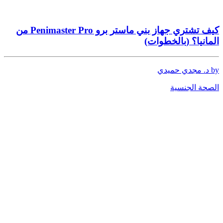
كيف تشتري جهاز بني ماستر برو Penimaster Pro من
المانيا؟ (بالخطوات)
by د. مجدي حميدي
الصحة الجنسية