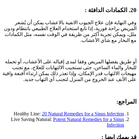
20. الكمادات الدافئة :
وفي النهاية فإن علاج الجيوب الانفية بالاعشاب يمكن أن يُشعر
المريض براحة فورية، إذا تابع استخدام العلاج الطبيعي بانتظام ودون
ملل، ويمكن تجربة أكثر من طريقة في الوقت نفسه، مثل الكمادات
مع البخار مع شاي الأعشاب.
أو طريق يفضلها المريض وفقا لمدى إقباله على الأعشاب، أو تحمله
للبخار والماء الساخن، حتى تستجيب الالتهابات للعلاج، مع تجنب
مهيجات الالتهاب قدر الإمكان، وإذا تعذر ذلك يمكن ارتداء أقنعة واقية
على الأنف عند الخروج من المنزل لتجنب أي التهاب جديد.
المراجع:
Healthy Line:
20 Natural Remedies for a Sinus Infection
Live Saving Natural:
Potent Natural Remedies for a Sinus
Infection
قد يهمك ايضا :