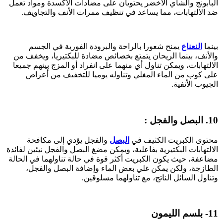
البابونج والشاي الأخضر يحتويان على مضادات الأكسدة ومواد تعمل
ضد الالتهابات، مما يساعد في تنظيف ممرات الأنف والتجاويف.
بينما
النعناع
يمنح شعورا بالراحة والبرودة الفورية في الجسم
والأنف، بينما الريحان يتمتع بخصائص مضادة للبكتيريا، ويخفف من
الالتهابات، ويمكن تناول أي منهما على انفراد أو المزج بينهم جميعا
على كوب من الماء المغلي وتناوله يوميا للتخفيف من أعراض
الجيوب الأنفية.
10. البصل والفجل :
محتوى الكبريت الكثيف في
البصل
والفجل يؤدي إلى مكافحة
الالتهابات البكتيرية بفاعلية، ويمكن مضغ البصل والفجل نيئين لفائدة
مضاعفة، حيث يكون الكبريت أكثر قوة في حالة تناولهما في الحالة
الطازجة، ولكن يمكن غلي بعض الماء وإضافة البصل والفجل،
وتناول السائل الناتج، مع تناولهما مسلوقين.
11- بلسم الليمون