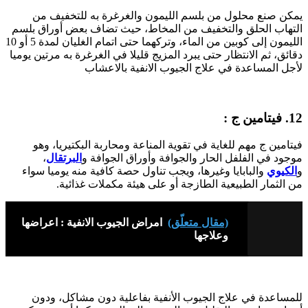
يمكن صنع محلول من بلسم الليمون والغرغرة به للتخفيف من
التهاب الحلق والتخفيف من المخاط، حيث تضاف بعض أوراق بلسم
الليمون إلى كوبين من الماء، وتركهما حتى اتمام الغليان لمدة 5 أو 10
دقائق، ثم الانتظار حتى يبرد المزيج قليلا في الغرغرة به مرتين يوميا
لأجل المساعدة في علاج الجيوب الانفية بالاعشاب
12. فيتامين ج :
فيتامين ج مهم للغاية في تقوية المناعة ومحاربة البكتيريا، وهو
موجود في الفلفل الحار والجوافة وأوراق الجوافة و
البرتقال
،
و
الكيوي
والبابايا وغيرها، ويجب تناول حصة كافية منه يوميا سواء
من الثمار الطبيعية الطازجة أو على هيئة مكملات غذائية.
(مقال متعلّق)
امراض الجيوب الانفية : اعراضها
وعلاجها
للمساعدة في علاج الجيوب الأنفية بفاعلية دون مشاكل، ودون