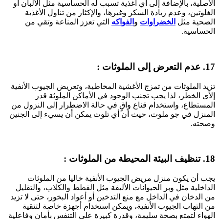
الأصلية، بالإضافة إلى أي أغذية تسبب له الحساسية مثل الألبان أو
الغلوتين، وعدم زيادة السكر وغيرها، والإكثار من تناول الأغذية
الصحية مثل
الخضراوات
و
الفواكه
التي تعزز المناعة وتقي من
الحساسية.
17. عدم التعرض إلى الملوثات :
تزيد الملوثات من تمزج الأغشية المخاطية، وتعريض الجيوب الأنفية
إلأى الخطر، لذا يجب تجنب الوجود في الأماكن الملوثة قدر
المستطاع، واستخدام قناع واقٍ في حالة الاضطرار إلى النزول من
المنزل في جو ملوث، حيث أن أي تلوث يمكن أن يسيء إلى الجنين
وصحته.
18. تنظيف البيئة المحيطة من الملوثات :
يجب أن يكون منزل مريض الجيوب الأنفية خاليا من الملوثات
الداخلية مثل وبر الحيوانات الأليفة مثل القطط والكلاب، والتقليل
من الدخان في الداخل مع منع التدخين أو أعواد البخور، حتى لا تزيد
من التهاب الجيوب الأنفية، ويمكن استخدام أجهزة خاصة لتنقية
الهواء لتمتع بصحة سليمة، وقدرة كبيرة على التنفس بأمان وفاعلية