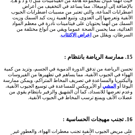
حيث أنهما غنيان بمجموعة هائلة من الفيتامينات مثل (أ و د و هـ)،
بالإضافة إلى أوميغا3، مما يساعد في التخفيف من أعراض
اضطرابات المناعة، والتي تعتبر من مسببات اضطرابات الجيوب
الأنفية وتعرضها إلى العدوى، وتنبع أهمية زيت كبد السمك وزيت
السمك من أنهما يحتويان على فيتامينات نادرة في معظم المواد
الغذائية، مما يحسن الصحة عموما ويقي من أنواع مختلفة من
السرطان، ويقلل من
اعراض الاكتئاب
.
15. ممارسة الرياضة بانتظام :
تحسن الرياضة من تدفق الدورة الدموية في الجسم، وتزيد من كمية
الهواء في الجيوب الأنفية، مما يساهم في تطهيرها من الفيروسات
والبكتيريا والمساعدة في تصريف المخاط المتراكم، ويمكن ممارسة
اليوغا أو
المشي
أو الأيروبكس للمساعدة في توسيع الجيوب الأنفية،
وعدم تعرضها للانسداد، كما أن الشهيق والزفير بانتظام يقوي من
عضلات الأنف ويمنع ترسب المخاط في الجيوب الأنفية.
16. تجنب مهيجات الحساسية :
على مريض الجيوب الأنفية تجنب معطرات الهواء، والعطور غير