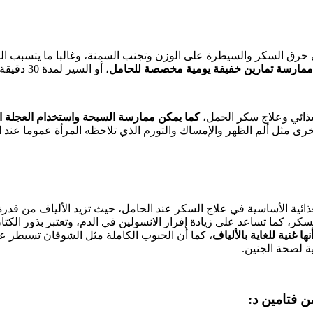
ي حرق السكر والسيطرة على الوزن وتجنب السمنة، وغالبا ما يتسبب ال
ممارسة تمارين خفيفة يومية مخصصة للحامل
، أو السير لمدة 30 دقيقة بسرعة بطيئة.
لغذائي وعلاج سكر الحمل،
كما يمكن ممارسة السبحة واستخدام العجلة الث
رى مثل ألم الظهر والإمساك والتورم الذي تلاحظه المرأة عموما عند ا
لغذائية الأساسية في علاج السكر عند الحامل، حيث تزيد الألياف من قدر
كر، كما تساعد على زيادة إفراز الانسولين في الدم، وتعتبر بذور الك
ها غنية للغاية بالألياف
، كما أن الحبوب الكاملة مثل الشوفان تسيطر ع
ة لصحة الجنين.