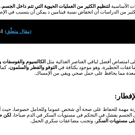
نات الأساسية
لتنظيم الكثير من العمليات الحيوية التي تتم داخل الجسم
،
الكثير من الدراسات أن انخفاض نسبة فيتامين د يمكن أن يتسبب في الإ
(مقال متعلّق)
اع
لى امتصاص أفضل لباقي العناصر الغذائية مثل
الكالسيوم والفوسفات و
اعفات الخطيرة، وهو موجود بكثافة في
التوفو والفطر والسلمون
، كما
 المعدة مما يحافظ على حمل صحي ويقي من الإمساك.
توازنة مهمة للحفاظ على صحة أي شخص عموما وللحامل خصوصا، حيث أ
ل الجسم يفشل في التحكم في مستويات السكر في الدم صباحا،
لكن ضم
لى مستويات السكر
، وتجنب مضاعفات سكري الحمل.