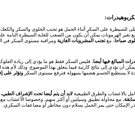
مثلى للسيطرة على السكر أثناء الحمل هو تجنب الحلوى والسكر والكعك
مع تغير الهرمونات يمكن أن يكون من الصعب للغاية السيطرة التامة على
لوى صباحا
، مع
تجنب
المشروبات الغازية
ومراقبة مستوى السكر في الد
ات المبالغ فيها أيضا
، فليس السكر فقط هو ما يؤدي إلى زيادة الجلوكو
مكن أن تؤدي إلى نتائج كارثية فيما يتعلق بهذا الموضوع، وذلك لأم هذه
 لا يستطيع الجسم هضمها بسهولة فترفع مستوى السكر
وتؤثر على إف
حامل بالاعشاب والطرق الطبيعية
لابد أن يتم أيضا تحت الإشراف الطبي، 
ابقة
، مع محاولة تطبيق وسيلتين أو أكثر منهم، وخصوصا الأعشاب مع ا
در الإمكان حتى يمر الحمل بسلام دون مخاطر أو مضاعفات السكري.