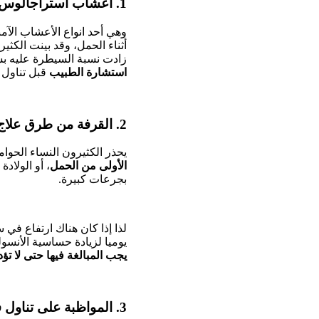
1. أعشاب استراجالوس:
وهي أحد انواع الأعشاب الآم
أثناء الحمل، وقد بينت الكثي
زادت نسبة السيطرة عليه بش
استشارة الطبيب
قبل تناول 
2. القرفة من طرق علاج ارتفاع السكر عند الحامل بالاعشاب:
يحذر الكثيرون النساء الحوام
الأولى من الحمل
، أو الولادة
بجرعات كبيرة.
لذا إذا كان هناك ارتفاع ف
يوميا لزيادة حساسية الأنسو
يجب المبالغة فيها حتى لا تؤ
3. المواظبة على تناول فيتامين ج: