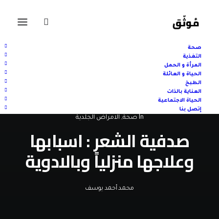
صحة
التغذية
المرأة و الحمل
الحياة و العائلة
الطبخ
العناية بالذات
الحياة الاجتماعية
إتصل بنا
In
صحة
,
الامراض الجلدية
صدفية الشعر : اسبابها
وعلاجها منزلياً وبالادوية
محمد أحمد يوسف