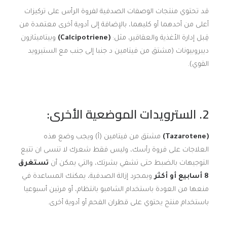
قد تحتوي منتجات الوصفات الصدفية لفروة الرأس على تركيزات
أعلى من أحدهما أو كليهما، بالإضافة إلى أدوية أخرى معتمدة من
قِبل إدارة الأغذية والعقاقير، مثل:
(Calcipotriene)
وبيتاميثازون
ديبروبيونات (مشتق من فيتامين د جنبا إلى جنب مع الستيرويد
القوي).
2. السترويدات الموضعية الأخرى:
(Tazarotene)
مشتق من فيتامين (أ) ويجب وضع هذه
العلاجات على فروة رأسك، وليس فقط شعرك لا تنسى ان تتبع
التوجيهات بالضبط حتى تشفي بشرتك، والتي يمكن أن
تستغرق
8 أسابيع أو أكثر
وبمجرد إزالة الصدفية، يمكنك المساعدة في
منعها من العودة باستخدام الشامبو بانتظام، أو مرتين أسبوعيا
باستخدام منتج يحتوي على قطران الفحم أو أدوية أخرى.