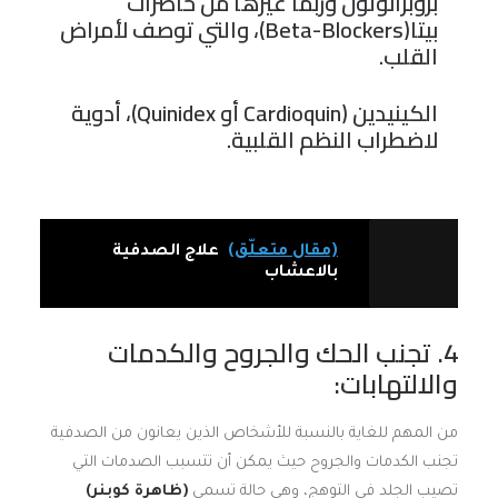
بروبرانولول وربما غيرها من حاصرات
بيتا(Beta-Blockers)، والتي توصف لأمراض
القلب.
الكينيدين (Cardioquin أو Quinidex)، أدوية
لاضطراب النظم القلبية.
(مقال متعلّق)
علاج الصدفية
بالاعشاب
4. تجنب الحك والجروح والكدمات
والالتهابات:
من المهم للغاية بالنسبة للأشخاص الذين يعانون من الصدفية
تجنب الكدمات والجروح حيث يمكن أن تتسبب الصدمات التي
تصيب الجلد في التوهج، وهي حالة تسمى
(ظاهرة كوبنر)