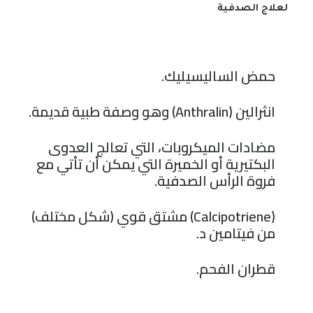
لعلاج الصدفية
:
حمض الساليسيليك.
انثرالين (Anthralin) وهو وصفة طبية قديمة.
مضادات الميكروبات، التي تعالج العدوى
البكتيرية أو الخميرة التي يمكن أن تأتي مع
فروة الرأس الصدفية.
(Calcipotriene) مشتق قوي (شكل مختلف)
من فيتامين د.
قطران الفحم.