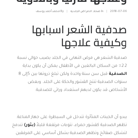
2018-07-06
|
In
صحة
,
الامراض الجلدية
|
By
محمد أحمد يوسف
صدفية الشعر اسبابها
وكيفية علاجها
صدفية الشعر هي مرض التهابي في الجلد يصيب حوالي نسبة
2.2٪ من السكان البالغين في الأطفال يمكن أن يكون بداية
الصدفية
قبل سن سنة واحدة ولكن تبلغ ذروتها بين 5إلى 8
سنوات الصدفية تنتج القشور والحكة على الجلد. وبعض
الأشخاص قد يكون لديهم استعداد وراثي للصدفية.
يبدو أن الجينات المتأثرة تتدخل في السيطرة على جهاز المناعة.
تظهر الصدفية كقشور حمراء، نتوءات مرتفعة قليلاً
(بثور)
تندمج
لتشكل صفائح وتظهر الصدفية بشكل أساسي على المرفقين