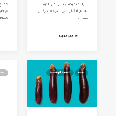
شراء فيجركس بلس في الكويت
جميع 
انتشر الاقبال على شراء فيجركس
فيجرك
بلس…
معرفت
by عمر غرايبة
صحة
الصحة الجنسية
صحة