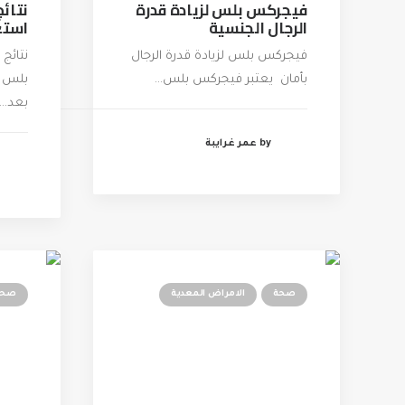
فيجركس بلس لزيادة قدرة
نتائ
الرجال الجنسية
استع
فيجركس بلس لزيادة قدرة الرجال
نتائج
بأمان يعتبر فيجركس بلس…
بلس ت
بعد…
by عمر غرايبة
صحة
الامراض المعدية
صحة