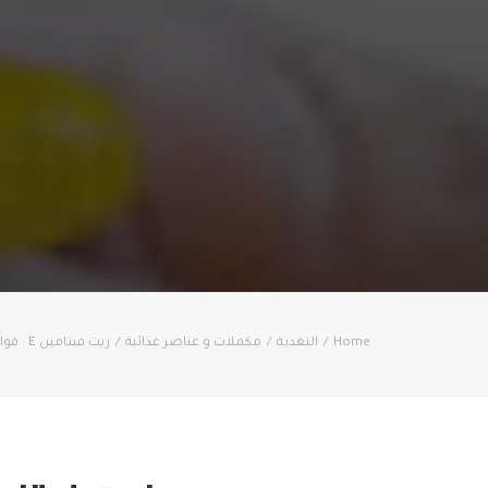
Home
التغذية
مكملات و عناصر غذائية
زيت فيتامين E : فوائده ومحاذير الاستخدام