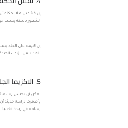
4. تقليل الحكة:
إن فيتامين e لا يمكنه أن يعالج الحساسية والأسباب الأخرى التي ينتج عنها
الشعور بالحكة بسبب خوا
إن الابقاء على الجلد يت
للعديد من الزيوت الجيد
5. الاكزيما الجلدية:
وأظهرت دراسة حديثة أن تناول زيت فيتامين e عن طريق 
يساهم في زيادة فاعلية 