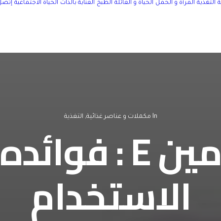
التغذية
المرأة و الحمل
الحياة و العائلة
الطبخ
العناية بالذات
الحياة الاجتماعية
إتصل 
In
مكملات و عناصر غذائية
,
التغذية
زيت فيتامين E :
الاستخدام