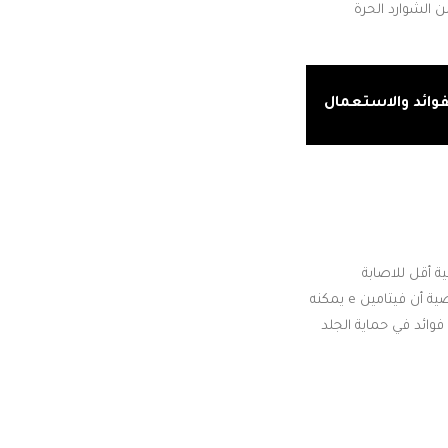
ص الجروح من الشوارد الحرة
وحتى مع تعرضها لكميات كبيرة من الأشعة الفوق بنفسجية وهذه الدراسة تدعم فرضية أن فيتامين e يمكنه
سرطان واشارت دراسات اخرى أجريت على البشر أن زيت فيتامين e كان له فوائد في حماية الجلد