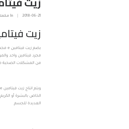
زيت فيتامين E : فوائده ومحاذير
2018-06-21
|
In
مكملا
زيت فيتامين
يضم زيت فيتامين e مجموعة من الفيتامينات التي
مجرد فيتامين واحد والمر
من المشكلات الصحية من
ويتم انتاج زيت فيتامين e من الفيتامين نفسه ويمكن استخدامه على البشرة
الخاص بالبشرة أو الكريم
العديدة للجسم.