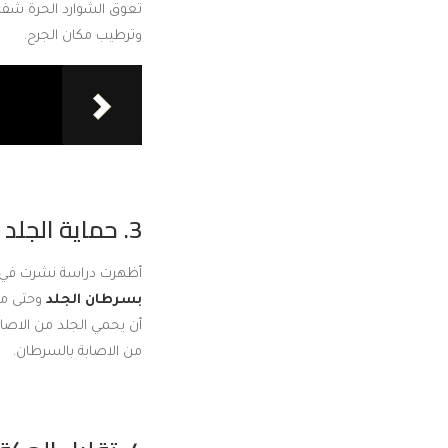
وترطيب مكان الجرح.
3. حماية الجلد من السرطان:
أظهرت دراسة نشرت في عام 2013 أن حيوانات التجارب التي تم معالجتها بزيت فيتامين e كان لديها 
بسرطان الجلد
من الاصابة بالسرطان.