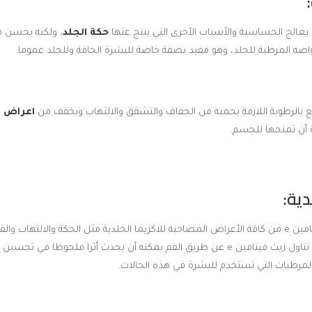
حكة الجلد
، ولكنه يحسن م
صه المرطبة للجلد، وهو مفيد بصفة خاصة للبشرة الجافة وللجلد عموما.
متع بالرطوبة اللازمة يحميه من الجفاف والتشقق والالتهاب ويخفف من
اعراض ا
ة أن تمنحها للجسم.
يمكن أن يحسن زيت فيتامين e من كافة الأعراض المصاحبة للاكزيما الجلدية مثل الحكة والالته
الفم يمكنه أن يحدث أثرا ملحوظا في تحسين
المرطبات التي تستخدم للبشرة في هذه الحالات.