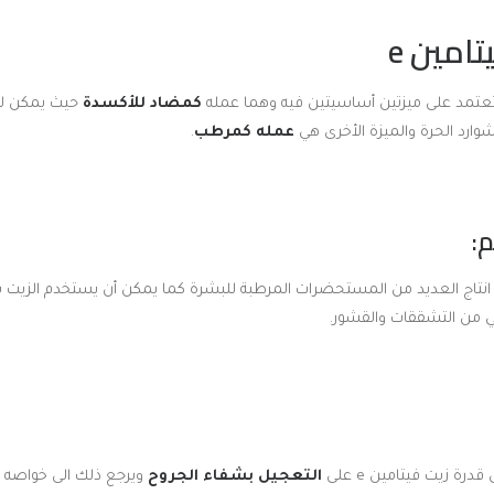
امين e
كمضاد للأكسدة
حيث يمكن له 
لشوارد الحرة والميزة الأخرى هي
عمله كمرطب
.
زيت فيتامين e في انتاج العديد من المستحضرات المرطبة للبشرة كما يمكن أن يستخدم ال
ني من التشققات والقشور.
ة زيت فيتامين e على
التعجيل بشفاء الجروح
ويرجع ذلك الى خواصه