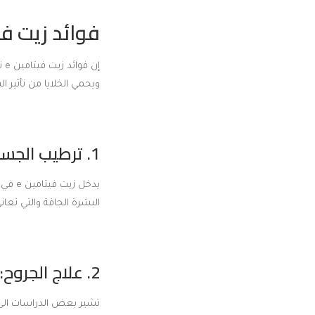
فوائد زيت فيت
إن فوائد زيت فيتامين e تعتمد على ميزتين أساسيتين فيه وهما عمله
ويحمي الخلايا من تأثير ا
1. ترطيب الجسم:
يدخل 
البشرة الجافة والتي تعا
2. علاج الجروح:
تشير بعض الدراسات الى قدر