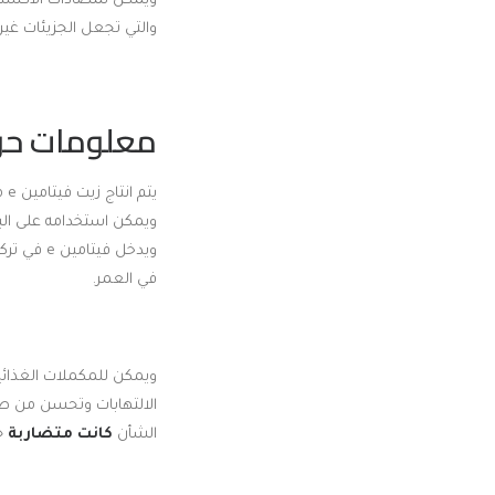
ويمكن لمضادات الأكسد
والتي تجعل الجزيئات غير
معلومات حول
يتم انتاج زيت فيتامين e من فيتامين e نفسه
ويمكن استخدامه على الب
ويدخل في
في العمر.
الالتهابات وتحسن من صح
الشأن
كانت متضاربة
حي