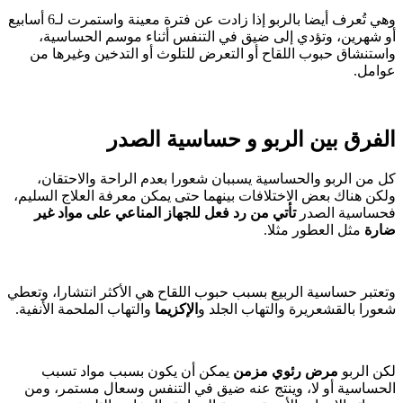
وهي تُعرف أيضا بالربو إذا زادت عن فترة معينة واستمرت لـ6 أسابيع
أو شهرين، وتؤدي إلى ضيق في التنفس أثناء موسم الحساسية،
واستنشاق حبوب اللقاح أو التعرض للتلوث أو التدخين وغيرها من
عوامل.
الفرق بين الربو و حساسية الصدر
كل من الربو والحساسية يسببان شعورا بعدم الراحة والاحتقان،
ولكن هناك بعض الاختلافات بينهما حتى يمكن معرفة العلاج السليم،
فحساسية الصدر
تأتي من رد فعل للجهاز المناعي على مواد غير
ضارة
مثل العطور مثلا.
وتعتبر حساسية الربيع بسبب حبوب اللقاح هي الأكثر انتشارا، وتعطي
شعورا بالقشعريرة والتهاب الجلد و
الإكزيما
والتهاب الملحمة الأنفية.
لكن الربو
مرض رئوي مزمن
يمكن أن يكون بسبب مواد تسبب
الحساسية أو لا، وينتج عنه ضيق في التنفس وسعال مستمر، ومن