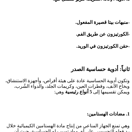
-منبهات بيتا قصيرة المفعول.
-الكورتيزون عن طريق الفم.
-حقن الكورتيزون في الوريد.
ثانياً: أدوية حساسية الصدر
وتكون أدوية الحساسية عادة على هيئة أقراص، وأجهزة الاستنشاق،
وبخاخ الأنف، وقطرات العين، وكريمات الجلد، والدواء الشُرب،
ويمكن تقسيمها إلى
5 أنواع رئيسية
وهي:
1. مضادات الهستامين:
وهي تمنع الجهاز المناعي من إنتاج مادة الهستامين الكيميائية خلال
رد فعله التحسسي على أي مواد تسبب له الحساسية، حيث أن