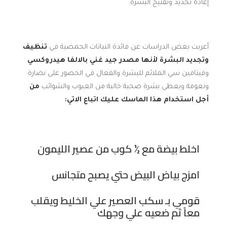
إعادة تجديد وتفتيج البشرة.
أعربت بعض الدراسات عن فائدة النباتات الحمضية في
تنظيف
وتجديد البشرة لأنها مصدر جيد غني بالالفا هيدروكسي
وفيتامين سي الملائم للبشرة والفعال في الحصور على نضارة
ونعومة ويعطي بشرة صحية خالية من العيوب والشوائب
من
أجل استخدام هذا الماسك عليك اتباع الاتي
:
اخلط بيضة مع ½ كوب من عصير الليمون
امزج بياض البيض حتي يصبح متجانس
قومي بـ سكب العصير علي الخليط ويقلب
معاً ثم ضعيه علي وجهك