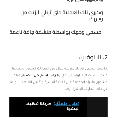
وكرري تلك العملية حتى تزيلي الزيت من
وجهك
امسحي وجهك بواسطة منشفة جافة ناعمة
2. الالوفيرا:
إذا كنت تسعي لايجاد طريقة تقلل من التهابات البشرة وتغذيها
عليك باستخدام الالوفيرا والذي
يعرف باسم جل الصبار
فهو
مشهور بقدرته المذهلة على تغذية البشرة وتقليل الاتلهابات وبما
في ذلك تنظيف البشرة ايضًا.
(مقال متعلّق)
طريقة تنظيف
البشرة