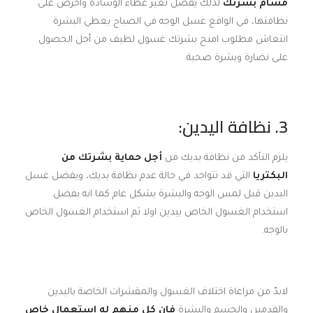
مسام بشرتك
لذلك يفضل تغير غطاء الوسادة واحرص على
نظافتها، في الواقع غسل الوجه في الصباح يعطي البشرة
انتعاش مطلوب امنح بشرتك غسول لطيف من أجل الحصول
على نضارة وبشرة صحية.
3. نظافة اليدين:
يلزم التأكد من نظافة يديك من
أجل حماية بشرتك من
البكتريا
التي قد تتواجد في حالة عدم نظافة يديك، ويفضل غسل
اليدين قبل لمس الوجه والبشرة بشكل عام كما انه يفضل
استخدام الغسول الخاص بيدين اولا ثم استخدام الغسول الخاص
بالوجه.
لابدّ من مراعاة اختلاف الغسول والمقشرات الخاصة باليدين
والقدمين والجسم والبشرة
فان كل منهم له استعمال خاص