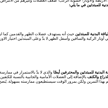
لاربطة والاوتار- خشونة الركب- ضعف العضلات وغيرهم من الأمراض ال
بدنية للمبتدئين في ما يلي:
ياقة البدنية للمبتدئين
حيث أنه يستهدف عضلات الظهر والقدمين كما ان 
وتار الركبة والساقين وأسفل الظهر.لا بدَّ وعلى المبتدئين اختيار الاوز
البدنية للمبتدئين
والمحترفين أيضًا
والذي لا بدَّ بالاستمرار في ممارسة 
ذراع
والكتف
بالإضاقة إلى العضلات الأمامية والجانبية بالنسبة للكتفين.
م بهذا التمرين ولكن بمرور الوقت سيستطيعون ممارسته بسهولة. يُنصح