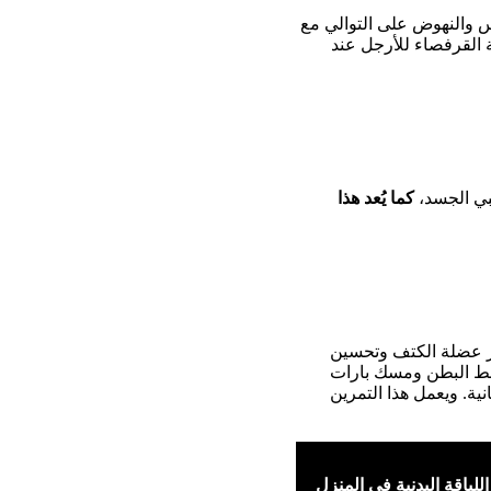
والنهوض على التوالي مع
 القرفصاء للأرجل عند
نبي الجسد،
كما يُعد هذا
از عضلة الكتف وتحسين
شفط البطن ومسك بارات
اليدين ورفع اليدين إلى مستوى النظر-يتم الوقوف بهذه الوضعية لمدة تتراوح بين 20 إلى 50 ثانية. ويعمل هذا التمرين
اللياقة البدنية في المنزل