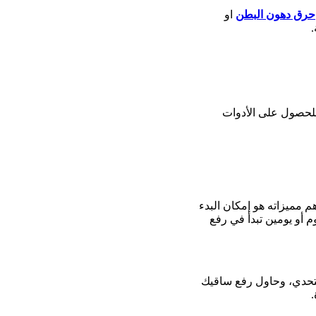
حرق دهون البطن
او
للحصول على الأدوات
 مميزاته هو إمكان البدء
بالإمساك بالقضيب المعلق ثم النزول 10 مرات، وبعد يوم أو يومين تبدأ في رفع
التحدي، وحاول رفع ساقيك