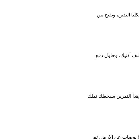
 اليدين، وتفتح بين
ف أذنيك، وحاول دفع
وهذا التمرين سيجعلك تملك
من تمارين البطن السريعة، حيث تستلقي على ظهرك ويديك بجوارك ثم ترفع الكعب الأيسر بمقدار 6 بوصات عن الأرض، ثم