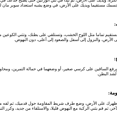
لكرة، ويديك على الأرض، ثم تبدأ في ثني الوركين حتى يصبح جذعك ف
جسمك مستقيما ويديك على الأرض، في وضع يشبه استعداد سوبر مان ل
قيم تماما مثل اللوح الخشب، وتستلقي على بطنك، وتثني الكوعين مع 
ى الأرض، والنزول إلى أسفل والصعود إلى أعلى، دون النهوض.
ورفع الساقين على كرسي صغير، أو وضعهما في حمالة التمرين، ومحاو
لشد البطن.
 ظهرك على الأرض، وضع طرف شريط المقاومة حول قدميك، ثم لفه م