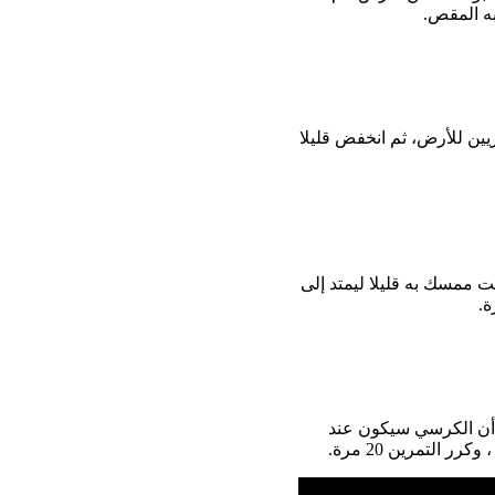
ه المقص.
ين للأرض، ثم انخفض قليلا
ت ممسك به قليلا ليمتد إلى
ة.
أن الكرسي سيكون عند