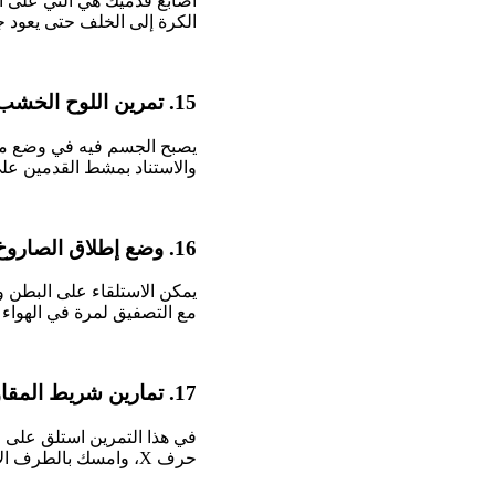
أصابع قدميك هي التي على ا
الكرة إلى الخلف حتى يعود 
15. تمرين اللوح الخشب:
يصبح الجسم فيه في وضع مست
والاستناد بمشط القدمين عل
16. وضع إطلاق الصاروخ:
يمكن الاستلقاء على البطن 
مع التصفيق لمرة في الهواء 
17. تمارين شريط المقاومة:
في هذا التمرين استلق على
حرف X، وامسك بالطرف الآخر، ثم قم بثني الركبة مع النهوض قليلا، والاستلقاء من جديد، وكرر التمرين.