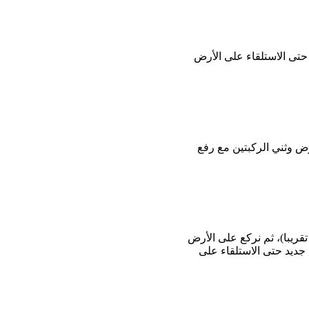
حتى الاستلقاء على الأرض
أرض وثني الركبتين مع رفع
ه هذه المرة ، ولكن سنضع به وزن مناسب، وليكن الطبق وزن 10 باوند (5 كغم تقريبا)، ثم نركع على الأرض
 جديد حتى الاستلقاء على