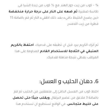
¾ – كوب من زيت جوز الهند مع ½ كوب من زبدة الشيا في
طاسة صغيرة
ثم ضعه على النار على درجة حرارة منخفضة
حين يصبح الخليط دافيء بعد ذلك اطفيء النار ثم قم باضافة 15
قطرة من زيت اللافندر.
ثم اترك الكريم يبرد قبل ان تطبقه على قدميك،
احتفظ بالكريم
المتبقي في الثلاجة للاستخدام القادم
المداومة على هذا
المرطب يعطي نتيجة مذهلة لقدميك.
6. دهان الحليب و العسل:
اخلط كوب من العسل الدافئ إلى ملعقتين من الحليب ثم قم
باضافة 3 ملاعق من عصير البرتقال
ويقلب جيدًا حتى تحصل
على خليط متجانس
، في الواقع تستطيع ان تستخدم هذا