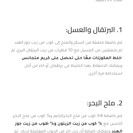
لمدة 20 دقيقة.
1. البرتقال والعسل:
قم باضفة ملعقة من السكر والملح إلى كوب من زيت جوز الهند
ثم ملعقتين من العسل مع 10 قطرات من زيت البرتقال البري ثم
ا
خلط المكوزنات معًا حتى تحصل على كريم متجانس
ويمكنك الاحتفاظ بهذا الخليط في برطمان أو اناء من أجل
استخدامه مرة أخرى
2. ملح البحر:
قم باضافة 3/4 كوب من ملح البحرالناعم و¼ كوب من ملح البحر
الخشن مع
¼ كوب من زيت الزيتون و¼ طوب من زيت جوز
الهند
ويمكنك إضافة أي زيت اخر من الزيوت المفضلة لديك ثم