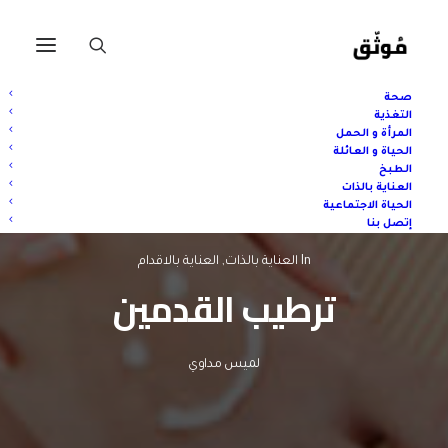
صحة
التغذية
المرأة و الحمل
الحياة و العائلة
الطبخ
العناية بالذات
الحياة الاجتماعية
إتصل بنا
In
العناية بالذات
,
العناية بالاقدام
ترطيب القدمين
لميس مداوي