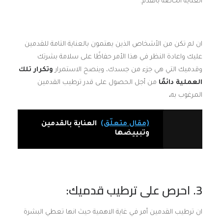
العناية الخاصة بالقدم.
ان لم تكن من الأشخاص الذين يهتمون بالعناية التامة للقدمين
عليك واعادة النظر في هذا الأمر حفاظًا على سلامة بشرتك
وقدميك التي هي جزء من جسدك، وينصح الاستمرار
وتكرار تلك
العملية دائمًا
من أجل الحصول على قدر ترطيب القدمين
المرغوب به
.
(مقال متعلّق)
العناية بالقدمين
وتبييضها
3.
احرص على ترطيب قدميك:
ان ترطيب القدمين أمر في غاية الاهمية حيث انها تعطي البشرة