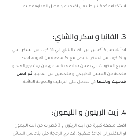
استخدامه كمقشر طبيعي لقدميك ويفضل المداومة عليه.
3. الفانيا و سكر والشاي:
ابدأ باحضار 5 أكياس من باكت الشاي الي ½ كوب من السكر البني
و ½ كوب من السكر الابيض مع ½ ملعقة من القرفة، اخلط
جميع المكونات في صحن ثم اضف 6 ملاعق من زيت جوز الهند و
ملعقة من العسل الطبيعي و ملعقتين من الفانيليا
ثم ادهن
قدميك ودللها
كي تحصل على الترطيب والنعومة الفائقة.
4. زيت الزيتون و الليمون:
اضف ملعقة كبيرة من زيت الزيتون و 3 قطرات من زيت الليمون
او اللافندر إلى زجاجة صغيرة, قم برج الزجاجة حتي يتجانس السائل