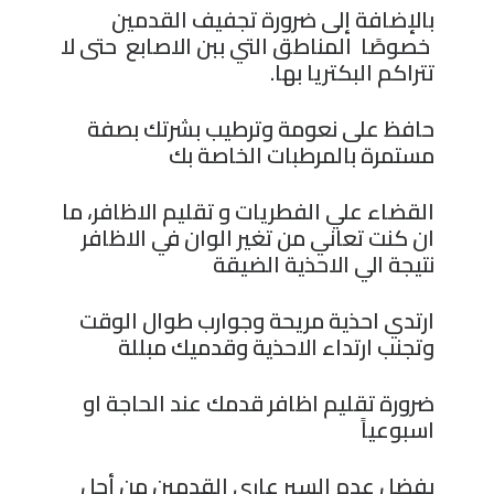
بالإضافة إلى ضرورة تجفيف القدمين
خصوصًا المناطق التي ببن الاصابع حتى لا
تتراكم البكتريا بها.
حافظ على نعومة وترطيب بشرتك بصفة
مستمرة بالمرطبات الخاصة بك
القضاء علي الفطريات و تقليم الاظافر، ما
ان كنت تعاني من تغير الوان في الاظافر
نتيجة الي الاحذية الضيقة
ارتدي احذية مريحة وجوارب طوال الوقت
وتجنب ارتداء الاحذية وقدميك مبللة
ضرورة تقليم اظافر قدمك عند الحاجة او
اسبوعياً
يفضل عدم السير عاري القدمين من أجل