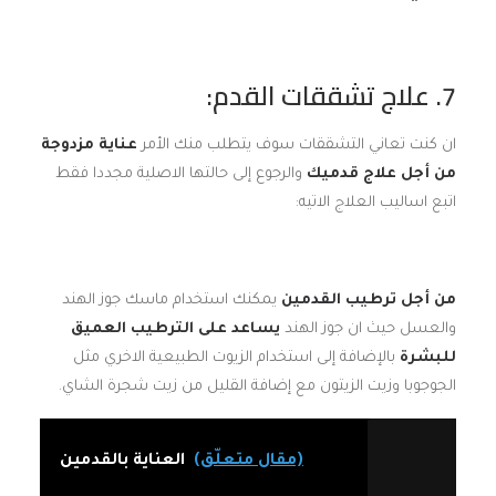
7. علاج تشققات القدم:
ان كنت تعاني التشققات سوف يتطلب منك الأمر
عناية مزدوجة
من أجل علاج قدميك
والرجوع إلى حالتها الاصلية مجددا فقط
اتبع اساليب العلاج الاتيه:
من أجل ترطيب القدمين
يمكنك استخدام ماسك جوز الهند
والعسل حيث ان جوز الهند
يساعد على الترطيب العميق
للبشرة
بالإضافة إلى استخدام الزيوت الطبيعية الاخري مثل
الجوجوبا وزيت الزيتون مع إضافة القليل من زيت شجرة الشاي.
(مقال متعلّق)
العناية بالقدمين