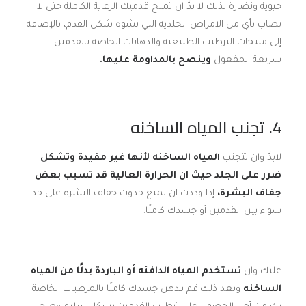
حيوية ونضارة لذلك لا بدَّ ان تمنح قدميك الرعاية الكاملة حتى لا
تصاب بأي من الامراض الجلدية التي تشوه شكل القدم، بالإضافة
إلى منتجات الترطيب الطبيعية والدهانات الخاصة بالقدمين
سريعة المفعول
وينصح بالمداومة عليها
.
4.
تجنب المياه الساخنه
لابدَّ وان تتجنب
المياه الساخنه لأنها غير مفيدة وتشكل
ضرر على الجلد حيث ان الحرارة العالية قد تسبب بعض
جفاف البشرة،
إذا وددت ان تمنع حدوث جفاف البشرة على حد
سواء بين القدمين أو جسدك كاملًا.
عليك وان
تستخدم المياه الدافئه أو الباردة بدلًا من المياه
الساخنه
وبعد ذلك قم بـدهن جسدك كاملًا بالمرطبات الخاصة