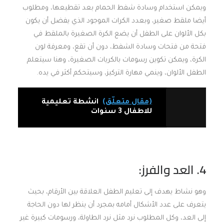
ويمكن استخدام وسادة شفط الحمام بعد تقطيعها، ومطلوب
أيضا ملقط صغير، وبعدد الكرات الموجود الذي يفضل أن يكون
بكل الألوان على الطفل أن يضع الكرة الصغيرة بالملقط في
فتحة من فتحات وسادة الشفط، دون أن تقع، ومعرفة لون
الكرة، ويمكن تكوين رسومات بالكريات الصغيرة، وهنا سيتعلم
الطفل الألوان، وينمي مهارة التركيز، وسيتحكم أكثر في يده.
(مقال متعلّق)
انشطة تعليمية
للاطفال 3 سنوات
4. العد والفرز:
وهو نشاط يهدف إلى تعليم الطفل العلاقة بين الأرقام، بحيث
يتعرف على عدد الأشكال أمامه بمجرد أن ينظر لها دون الحاجة
إلى العد، وكل المطلوب نرد مثل نرد الطاولة، ورسومات كبيرة غير