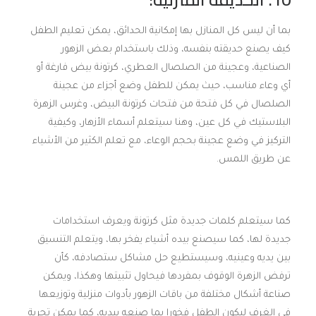
بما أن ليس كل المنازل بها إمكانية الحدائق، يمكن تعليم الطفل
كيف يصنع حديقته بنفسه، وذلك باستخدام بعض الزهور
الصناعية، وعجينة من الصلصال العطري، كرتونة بيض فارغة أو
أي وعاء مناسب، حيث يمكن للطفل وضع أجزاء من عجينة
الصلصال في كل فتحة من فتحات كرتونة البيض، وغرس الزهرة
البلاستيك في كل عين، وهنا سيتعلم أسماء الأزهار، وكيفية
التركيز في وضع عجينة بحجم الوعاء، مع تعلم الكثير من الأشياء
عن طريق اللمس.
كما سيتعلم كلمات جديدة مثل كرتونة ويعرف استخدامات
جديدة لها، كما سيصنع بيده أشياء يفخر بها، ويتعلم التنسيق
بين يديه وعينيه، وسيستطيع حل مشاكل ستصادفه، كأن
ترفض الزهرة الوقوف بمفردها فيحاول تثبيتها وهكذا، ويمكن
صناعة أشكال مختلفة من باقات الزهور بأدوات منزلية وتوزيعها
في الغرف ليكون الطفل فخورا بما صنعه بيديه، كما يمكن تجربة