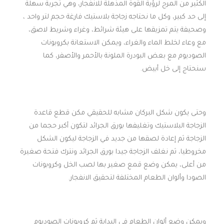
الكثير من المرح لرؤية القوة المذهلة للانفجار، وهي تجربة سهلة
إلى حد كبير، وكل ما نحتاجه زجاجة بلاستيك فارغة حجم لتر واحد ،
وصحيفة يتم تمزيقها على هيئة شرائط، وغراء وشريط لاصق،
مع وعاء لخلط الماء والغراء، ويمكن الاستعانة بكروبونات
الصوديوم مع بعض البودرة الملونة بالأحمر والأصفر، كما
سنحتاج إلى خل أبيض.
وحتى يكون شكل البركان مشابه للحقيقي مكن قطع قاعدة
الزجاجة البلاستيك وتغليفها بورق الجرائد لتكون أكبر حجما من
الزجاجة ثم إعادة لصقها من جديد في الزجاجة ليكون الشكل
مخروطيا، ثم نغلف الزجاجة جيدا بورق الجرائد ونترك فتحة صغيرة
من أعلى، يمكن وضع قمع صغير بها لصب الخل وكروبونات
الصودا وألوان الطعام المختلفة لتحقيق الانفجار.
ويمكن وضع ألوان الطعام في البداية ثم كروبونات الصوديوم