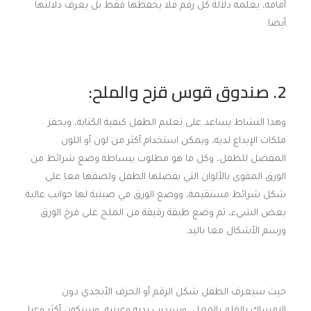
أمامه، يعلمه دلالة كل رقم فلا يحفظها فقط بل يعرف دلالتها
أيضا.
2. صندوق قوس قزح والملح:
وهذا النشاط يساعد على تعليم الطفل كيفية الكتابة، ويحفز
ملكات الإبداع لديه، ويمكن استخدام أكثر من لون أو اللون
المفضل للطفل، وكل ما هو مطلوب ببساطة وضع شرائط من
الورق المقوى بالألوان التي يفضلها الطفل ولصقها معا على
شكل شرائط مستقيمة، ووضع الورق في صينية لها جوانب عالية
بعض الشيء، ثم وضع طبقة رقيقة من الملح على فرخ الورق
ورسم الأشكال معا باليد.
حيث سيعرف الطفل شكل الرقم أو الحرف الأبجدي دون
الإمساك بالقلم بالفعل، وسيدرب يديه وعينيه، وسيكون أكثر وعيا