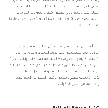
والأحجام، فيمكن استخدام مكعبات الثلج، مع تجميد الماء في
بعض الأكواب مختلفة الأحجام والأشكال، عند بدء اللعب نملأ
الوعاء الكبير بالماء، ونأتي ببعض أشكال الحيوانات البحرية من
البلاستيك، ونضع الثلج في الوعاء ونراقب رد فعل الأطفال عندما
يمسكون الثلج.
ونسألهم عن مشاعرهم ونعرفهم أن هذا الإحساس يعني
البرودة، كما سيتعلمون كيف تذوب الأشياء، والفرق بين ذوبان
الأشياء الكبيرة والصغيرة، مع تعليمهم أسماء الحيوانات البحرية
التي تعيش في الجليد، ووصف كل حيوان، مع تفاعلات لا متناهية
من سباحة مع هذه الكائنات، إلى معرفة ما يؤكل منها وما لا
يؤكل، واختلاف طعم وملمس وشكل الجليد عن الماء العادي
رغم أنهما من نفس المكونات.
10. الحديقة المنزلية: