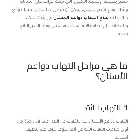
خطير يصيبها. ويسببه البكتيريا التي تُركت تتراكم على أسنانك
ولثتك. ومع تقدم المرض، يمكن أن تتضرر عظامك وأسنانك ومع
ذلك إذا تم
علاج التهاب
دواعم الأسنان
في وقت مبكر،
وبالحفاظ على نظافة الفم المناسبة، يمكن وقف الضرر الناتج
بسببه.
ما هي مراحل التهاب دواعم
الأسنان؟
1. التهاب اللثة:
التهاب دواعم الأسنان يبدأ بالتهاب في اللثة. حيث أن واحدة من
أولى علامات التهاب اللثة هي أنها سوف تنزف عند تنظيف
أسنانك.