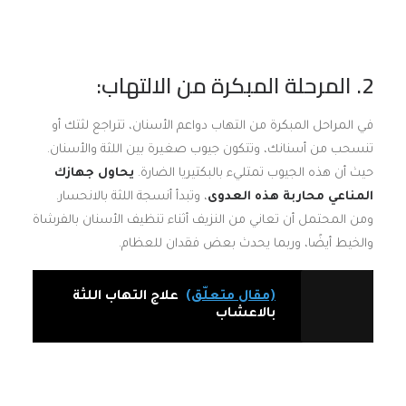
2. المرحلة المبكرة من الالتهاب:
في المراحل المبكرة من التهاب دواعم الأسنان، تتراجع لثتك أو
تنسحب من أسنانك، وتتكون جيوب صغيرة بين اللثة والأسنان.
حيث أن هذه الجيوب تمتليء بالبكتيريا الضارة.
يحاول جهازك
المناعي محاربة هذه العدوى
، وتبدأ أنسجة اللثة بالانحسار.
ومن المحتمل أن تعاني من النزيف أثناء تنظيف الأسنان بالفرشاة
والخيط أيضًا، وربما يحدث بعض فقدان للعظام.
(مقال متعلّق)
علاج التهاب اللثة
بالاعشاب