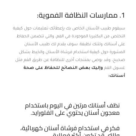
1. ممارسات النظافة الفموية:
سيقوم طبيب الأسنان الخاص بك بإعطائك تعليمات حول كيفية
التخلص من البكتيريا الموجودة في الفم، والتي تتضمن الحفاظ
على أسنانك ولثتك نظيفة. ﺳﻮف ﻳﻘﺪم ﻟﻚ ﻃﺒﻴﺐ اﻷﺳﻨﺎن
اﻟﻤﺸﻮرة ﺣﻮل كيفية اﺳﺘﺨﺪام ﻓﺮﺷﺎة اﻷﺳﻨﺎن والخيط ﺑﺸﻜﻞ
ﺻﺤﻴﺢ، وﻗﺪ ﻳﻮﺻﻲ ﺑﻤﻨﺘﺠﺎت أﺧﺮى ﻟﻠﻨﻈﺎﻓﺔ ﻋﻦ ﻃﺮﻳﻖ اﻟﻔﻢ ﻣﺜﻞ
ﻏﺴوﻞ اﻟﻔﻢ
وإليك بعض النصائح للحفاظ على صحة
أسنانك:
نظف أسنانك مرتين في اليوم باستخدام
معجون أسنان يحتوي على الفلورايد.
فكر في استخدام فرشاة أسنان كهربائية،
والتي قد تكون أكثر فعالية.