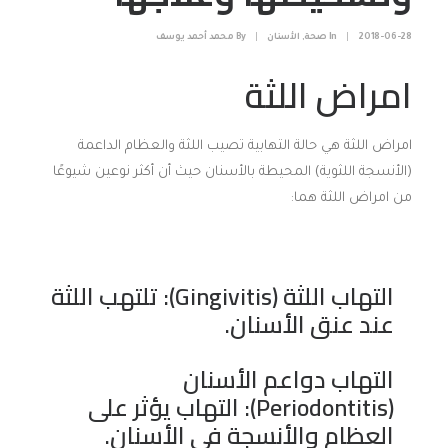
2018-06-28
|
In
صحة
,
الأسنان
|
By
محمد أحمد يوسف
امراض اللثة
امراض اللثة هي حالة التهابية تصيب اللثة والعظام الداعمة
(الأنسجة اللثوية) المحيطة بالأسنان حيث أن أكثر نوعين شيوعًا
من امراض اللثة هما:
التهاب اللثة (Gingivitis): تلتهب اللثة
عند عنق الأسنان.
التهاب دواعم الأسنان
(Periodontitis): التهاب يؤثر على
العظام والأنسجة في الأسنان.