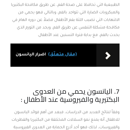
الطبيعية التي تحافظ على صحة الفم، عن طريق مكافحة البكتيريا
والميكروبات الضارة التي تتواجد بالفم، وبالتالي فهو يحمي من
الالتهابات التي تصيب اللثة بفم الأطفال فضلاً عن دوره الهام في
مكافحة مشكلة التنفس عن طريق الفم، ويحد من التورم الذي
يحدث بالفم، مع بداية فترة التسنين عند الأطفال.
(مقال متعلّق)
اضرار اليانسون
7. اليانسون يحمي من العدوى
البكتيرية والفيروسية عند الأطفال :
وفقاً لنتائج العديد من الدراسات، فيعد من أهم فوائد اليانسون
للاطفال أنه يمنع نمو السلالات المختلفة من البكتيريا والفطريات
والفيروسات، لذلك فهو أحد أذرع الحماية من العدوى الفيروسية