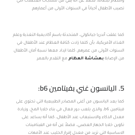
وانتظام نبضاته، فضلاً عن أنه يقي من تشنجات العضلات التي
تصيب الأطفال أحياناً في السنوات الأولى من أعمارهم.
كما علقت أندريا جيانكولي، المتحدثة باسم أكاديمية التغذية وعلم
الغذاء الأمريكية، بأن كلما زادت كثافة العظام عند الأطفال في
السنوات الأولى من عمرهم، كلما ازداد معها نسبة آمان الأطفال
من الإصابة
بهشاشة العظام
مع التقدم بالعمر.
5. اليانسون غني بفيتامين
b6
:
كما يعد اليانسون من أغنى المصادر الطبيعية التي تحتوي على
فيتامين b6، والذي يلعب دور فعال في بناء خلايا المخ، وزيادة
معدل الذكاء والاستيعاب عند الأطفال، كما أنه يساعد على
تكوين خلايا الجهاز العصبي، فضلاً عن أنه من الفيتامينات
الاساسية التي تزيد من معدل إفراز الحليب عند الأمهات