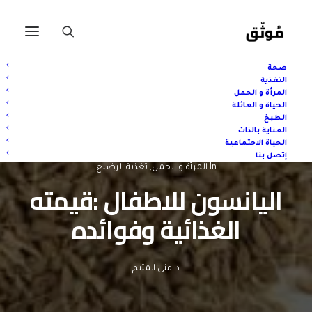
صحة
التغذية
المرأة و الحمل
الحياة و العائلة
الطبخ
العناية بالذات
الحياة الاجتماعية
إتصل بنا
In
المرأة و الحمل
,
تغذية الرضيع
اليانسون للاطفال :قيمته
الغذائية وفوائده
د. منى المتيم