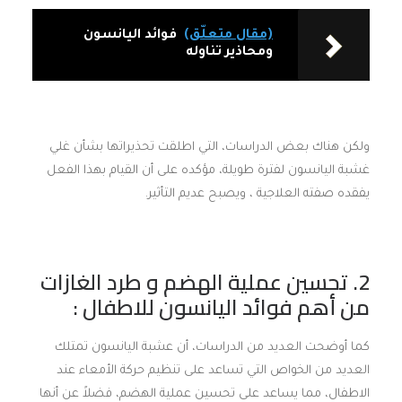
(مقال متعلّق)
فوائد اليانسون
ومحاذير تناوله
ولكن هناك بعض الدراسات، التي اطلقت تحذيراتها بشأن غلي
غشبة اليانسون لفترة طويلة، مؤكده على أن القيام بهذا الفعل
يفقده صفته العلاجية ، ويصبح عديم التأثير.
2. تحسين عملية الهضم و طرد الغازات
من أهم فوائد اليانسون للاطفال :
كما أوضحت العديد من الدراسات، أن عشبة اليانسون تمتلك
العديد من الخواص التي تساعد على تنظيم حركة الأمعاء عند
الاطفال، مما يساعد على تحسين عملية الهضم، فضلاً عن أنها