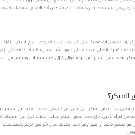
أن تشتتي انتباهك عن هذا الألم، قومي بالتسكع في المنزل، وإن استطعتي ن
ترغبي في الاسترخاء، خذي حمام دافء، شاهدي أحد الأفلام المفضلة لك، وحاو
 إفرازات المهبل المخاطية، والتي قد تكون مشوبة ببعض الدم، لا داعي للقلق، 
ة دماء كبيرة، اتصلي بطبيبك على الفور، أيضًا اتصلي بطبيبك إذا لاحظتي نزو
بالطلق و ينتهي الطلق المبكر عندما يصل اتساع عنق الرحم حوالي 4 إلى 6 
 المبكر؟
 متى يبدأ الطلق المبكر، لأن ليس من السهل معرفة المدة التي تستمر فيها
تلف من امرأة لأخرى، فإن مدة الطلق المبكر تختلف اختلافًا كبيرًا بين السيدات ا
و متسع كافية أو رقيق وغير ذلك، وكذلك مدى تأثر عنق الرحم بالانقباضات ا
امل.