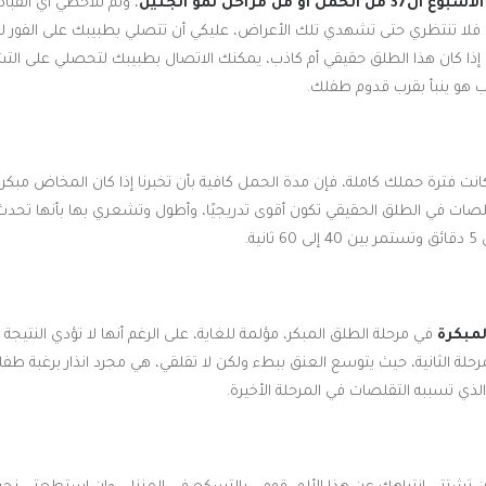
ال37 من الحمل او من
مراحل نمو الجنين
، ولم تلاحظي أي انقب
، فلا تنتظري حتى تشهدي تلك الأعراض، عليكي أن تتصلي بطبيبك على الفور لتخ
 إذا كان هذا الطلق حقيقي أم كاذب، يمكنك الاتصال بطبيبك لتحصلي على ا
ب هو ينبأ بقرب قدوم طفلك.
كانت فترة حملك كاملة، فإن مدة الحمل كافية بأن تخبرنا إذا كان المخاض مبكر
لصات في الطلق الحقيقي تكون أقوى تدريجيًا، وأطول وتشعري بها بأنها تحد
ة.
مبكرة
في مرحلة الطلق المبكر، مؤلمة للغاية، على الرغم أنها لا تؤدي النتيج
رحلة الثانية، حيث يتوسع العنق ببطء ولكن لا تقلقي، هي مجرد انذار برغبة طف
ذي تسببه التقلصات في المرحلة الأخيرة.