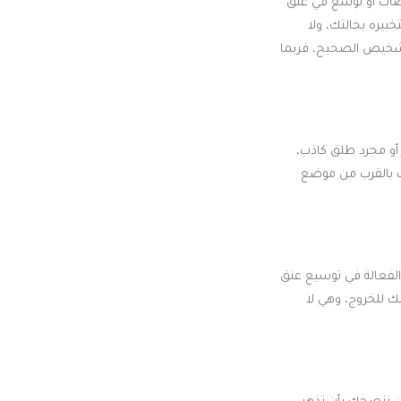
اضات أو توسع في عنق
بيره بحالتك، ولا
لتشخيص الصحيح، فربما
 أو مجرد طلق كاذب،
ث بالقرب من موضع
ة الفعالة في توسيع عنق
لك للخروج، وهي لا