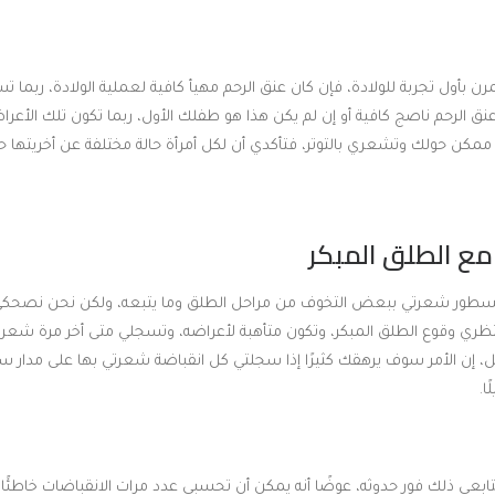
رن بأول تجربة للولادة، فإن كان عنق الرحم مهيأ كافية لعملية الولادة، ربما
ن كان عنق الرحم ناصج كافية أو إن لم يكن هذا هو طفلك الأول، ربما تكون تلك الأع
مكن حولك وتشعري بالتوتر، فتأكدي أن لكل أمرأة حالة مختلفة عن أخريتها حت
مع الطلق المبكر
السطور شعرتي ببعض التخوف من مراحل الطلق وما يتبعه، ولكن نحن نصحكي 
تظري وقوع الطلق المبكر، وتكون متأهبة لأعراضه، وتسجلي متى أخر مرة شعرتي
، إن الأمر سوف يرهقك كثيرًا إذا سجلتي كل انقباضة شعرتي بها على مدار ساع
ا.
تتابعي ذلك فور حدوثه، عوضًا أنه يمكن أن تحسبي عدد مرات الانقباضات خاطئًا