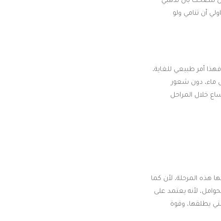
حن ننصحك بأن تذهبي
لي أن تنامي ولو
فهذا أمر طبيعي للغاية،
ل ماء، دون شعور
سنتيمترات، ويستمر في الاتساع خلال المراحل
 هذه المرحلة، لأن كما
لحوامل، لأنه يعتمد على
لتي يطلقها، وقوة