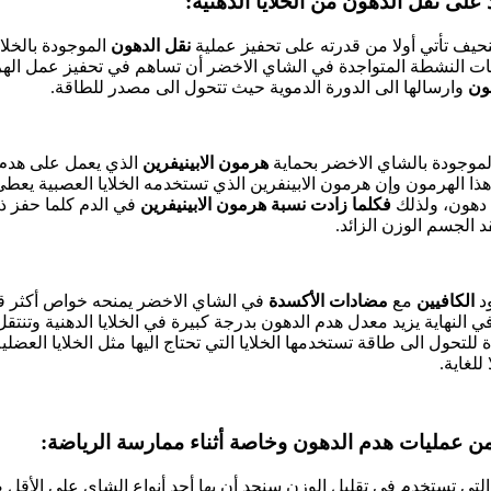
نحيف تأتي أولا من قدرته على تحفيز عملية
نقل الدهون
الموجودة بالخلايا
بات النشطة المتواجدة في الشاي الاخضر أن تساهم في تحفيز عمل الهر
ون
وارسالها الى الدورة الدموية حيث تتحول الى مصدر للطاقة.
لموجودة بالشاي الاخضر بحماية
هرمون الابينيفرين
الذي يعمل على هدم 
هذا الهرمون وإن هرمون الابينفرين الذي تستخدمه الخلايا العصبية يعطي ا
 دهون، ولذلك
فكلما زادت نسبة هرمون الابينيفرين
في الدم كلما حفز ذل
د الجسم الوزن الزائد.
د
الكافيين
مع
مضادات الأكسدة
في الشاي الاخضر يمنحه خواص أكثر ق
 النهاية يزيد معدل هدم الدهون بدرجة كبيرة في الخلايا الدهنية وتنتقل 
للتحول الى طاقة تستخدمها الخلايا التي تحتاج اليها مثل الخلايا العض
للغاية.
 التي تستخدم في تقليل الوزن سنجد أن بها أحد أنواع الشاي على الأق