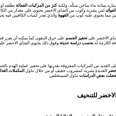
باره بمثابة ماء ساخن منكّه، ولكنه
كنز من المركبات الفعالة
تطلقه أور
لفوائد
ثير مما يحتوي عليه كوب من
القهوة
لشاي الاخضر على
تحفيز الجسم
على حرق الدهون كما يمكنه أن يعزز ق
ة اللازمة له
بحسب دراسة حديثة
وفوق ذلك يحتوي الشاي الاخضر على
ى العديد من المركبات المعروفة بقدرتها على تحفيز عملية الهدم بالجس
أخضر
العديدة بشربه كمشروب خفيف أو من خلال تناول
المكملات الغذائ
ضلت بعض الدراسات
تناول المستخلص.
لاخضر للتنحيف