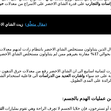
راسات
والتجارب
على قدرة الشاي الاخضر على الاسراع من معدلات
حر
(مقال متعلّق)
زيت الشاي الا
ل الذين يتناولون مستخلص الشاي الاخضر بانتظام زادت لديهم معدلات
بحوالي
17%
مقارنة بغيرهم ممن لم يتناولون مستخلص الشاي الأخضر.
 لثمانية اسابيع الى ان الشاي الاخضر رفع من معدلات حرق الدهون خ
حة على حد سواء
واشارت العديد من الدراسات
الى فاعلية استخدام الش
ائدة على المدى الطويل.
أو تسترخون، فإن خلايا الجسم لا تعرف الراحة وهي تقوم بمليارات
الت