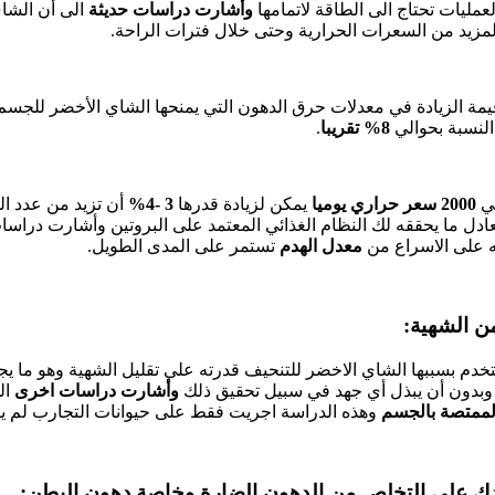
مليات تحتاج الى الطاقة لاتمامها
وأشارت دراسات حديثة
الى أن الشا
مزيد من السعرات الحرارية وحتى خلال فترات الراحة.
مة الزيادة في معدلات حرق الدهون التي يمنحها الشاي الأخضر للجسم
النسبة بحوالي
8% تقريبا
.
لي
2000 سعر حراري
يوميا
يمكن لزيادة قدرها
3 -4%
أن تزيد من عدد ا
عادل ما يحققه لك النظام الغذائي المعتمد على البروتين وأشارت درا
ه على الاسراع من
معدل الهدم
تستمر على المدى الطويل.
ستخدم بسببها الشاي الاخضر للتنحيف قدرته على تقليل الشهية وهو ما يج
وبدون أن يبذل أي جهد في سبيل تحقيق ذلك
وأشارت دراسات اخرى
ال
لممتصة بالجسم
وهذه الدراسة اجريت فقط على حيوانات التجارب لم يتم