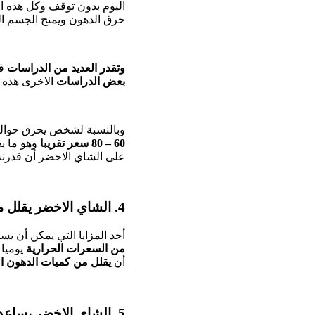
اليوم بدون توقف وكل هذه الع
حرق الدهون ويمنح الجسم ال
وتقدر العديد من الدراسات
قي
بعض الدراسات
الاخرى هذه 
وبالنسبة لشخص يحرق حوا
60 – 80 سعر تقريبا
وهو ما ي
على الشاي الاخضر أن قدرت
4. الشاي الاخضر يقلل من الشهية:
أحد المزايا التي يمكن أن ي
من السعرات الحرارية
يوميا 
أن
يقلل من كميات الدهون ا
5. الشاي الاخضر يساعدك على التخلص من الدهون الضارة وخاصة دهون البطن: