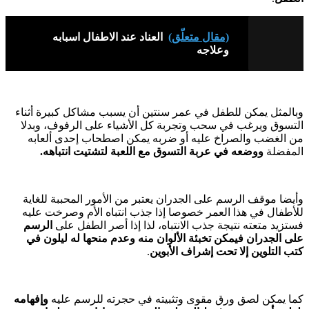
(مقال متعلّق)
العناد عند الاطفال اسبابه
وعلاجه
وبالمثل يمكن للطفل في عمر سنتين أن يسبب مشاكل كبيرة أثناء
التسوق ويرغب في سحب وتجربة كل الأشياء على الرفوف، وبدلا
من الغضب والصراخ عليه أو ضربه يمكن اصطحاب إحدى ألعابه
المفضلة
ووضعه في عربة التسوق مع اللعبة لتشتيت انتباهه.
وأيضا موقف الرسم على الجدران يعتبر من الأمور المحببة للغاية
للأطفال في هذا العمر خصوصا إذا جذب انتباه الأم وصرخت عليه
فستزيد متعته نتيجة جذب الانتباه، لذا إذا أصر الطفل على
الرسم
على الجدران
فيمكن تخبئة الألوان منه وعدم منحها له ليلون في
كتب التلوين إلا تحت إشراف الأبوين
.
كما يمكن لصق ورق مقوى وتثبيته في حجرته للرسم عليه
وإفهامه