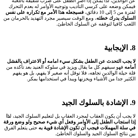
عن الوالدين، لذا يمكن إذا أصر الطفل على ضرب شقيقه باللعبة
فيمكن وضعه على كرسي التأديب وتوجيه الأوامر له بعدم التحرك
لفترة من 5 إلى 10 دقائق،
فسيجعله هذا الأمر مع تكراره على نفس
السلوك يدرك خطئه
، ومع الوقت سيصير مجرد التهديد بالحرمان من
اللعب كافيا لتوقفه عن السلوك الخاطئ.
8. الإيجابية
لا يجب التحدث عن الطفل بشكل سيء امامه أو الاعتراف بالفشل
أمامه
فهو سيفهم كل ما يقال ويزيد في سلوكه العنيد بعد تأكده من
قلة حيلة الوالدين تجاهه، فلا توقل أنه صغير لا يفهم، بل هو يفهم
الكثير جدا من الأشياء ويخزنها ويبدأ في استخدامها بمكر.
9. الإشادة بالسلوك الجيد
لا يجب أن يكون العقاب لمجرد العقاب بل لتعليم السلوك الجيد، ل
ذا
إذا استجاب الطفل إلى الأوامر وفعل أي شيء صحيح ولو وضع ورقة
في سلة المهملات فيجب أن تكون الإشادة قوية به
حتى يتعلم الفرق
بين نتائج السلوك الجيد والسلوك الخاطئ.