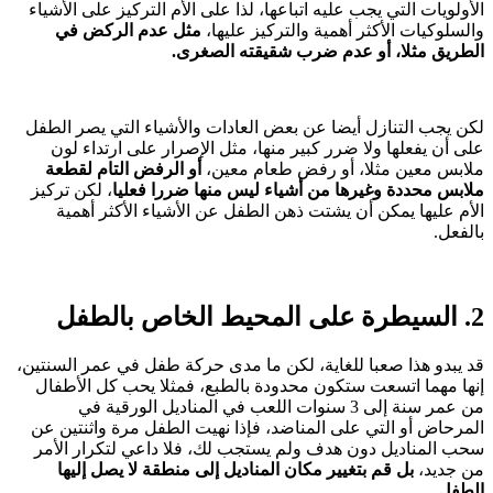
الأولويات التي يجب عليه اتباعها، لذا على الأم التركيز على الأشياء
والسلوكيات الأكثر أهمية والتركيز عليها،
مثل عدم الركض في
الطريق مثلا، أو عدم ضرب شقيقته الصغرى.
لكن يجب التنازل أيضا عن بعض العادات والأشياء التي يصر الطفل
على أن يفعلها ولا ضرر كبير منها، مثل الإصرار على ارتداء لون
ملابس معين مثلا، أو رفض طعام معين،
أو الرفض التام لقطعة
ملابس محددة وغيرها من أشياء ليس منها ضررا فعليا
، لكن تركيز
الأم عليها يمكن أن يشتت ذهن الطفل عن الأشياء الأكثر أهمية
بالفعل.
2. السيطرة على المحيط الخاص بالطفل
قد يبدو هذا صعبا للغاية، لكن ما مدى حركة طفل في عمر السنتين،
إنها مهما اتسعت ستكون محدودة بالطبع، فمثلا يحب كل الأطفال
من عمر سنة إلى 3 سنوات اللعب في المناديل الورقية في
المرحاض أو التي على المناضد، فإذا نهيت الطفل مرة واثنتين عن
سحب المناديل دون هدف ولم يستجب لك، فلا داعي لتكرار الأمر
من جديد،
بل قم بتغيير مكان المناديل إلى منطقة لا يصل إليها
الطفل
.