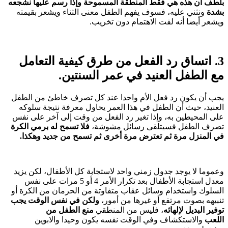
بلطف أن هذه هي فقط المنطقة المسموحة وإذا رسم عليها نشجعه
بشدة
ونثني عليه، فسوف يفهم الطفل معنى الثناء ويشعر بقيمته
ويشعر أيضا أنه لفت الاهتمام دون تخريب.
3. اتساق رد الفعل من طرق كيفية التعامل
مع الطفل العنيد في عمر السنتين.
يجب أن يكون رد فعل الأم واحدا عند كل تصرف خاطئ من الطفل
العنيد، حيث أن الطفل في هذا العمر يحاول معرفة نتيجة سلوكه
على المحيطين به، وإذا تغير رد الفعل من وقت إلى آخر على نفس
تصرف الطفل فسيتلقى رسائل مشوشة،
فلا تسمح له برمي الكرة
في المنزل مرة ثم تعترض مرة أخرى ثم تسمح من جديد وهكذا.
وعموما لا يوجد جدول زمني واحد لاستجابة كل الأطفال، لكن يزيد
معدل استجابة الأطفال بعد تكرار الأمر 4 أو 5 مرات على نفس
السلوك واستخدام وسائل عقاب متفاوتة من الحرمان من الكرة أو
تنبيهه بصوت مرتفع أو غيرها من أمور،
ولكن في نفس الوقت يجب
توفير البديل لإلهائه
، فليس من المنطقي
منع الطفل من
اللعب
والاستكشاف وفي الوقت نفسه يكون وحيدا والابوين