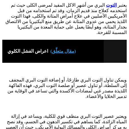
يعتبر
التوت
البري من أشهر الاكل المفيد لمرضى الكلى حيث تم
استخدمه كعلاج منذ قديم الزمان، وقد تم استخدامه من قبل
الأمريكيين الأصليين في علاج أمراض المثانة والكلى، فهذا التوت
اللذيذ يحمي من عدوى المثانة عن طريق منع البكتيريا من الالتصاق
بجدار المثانة، وهو أيضًا يعمل على حماية المعدة من البكتيريا
المسببة للقرحة.
(مقال متعلّق)
اعراض الفشل الكلوي
ويمكن تناول التوت البري طازجًا، أو إضافة التوت البري المجفف
إلى السلطة، أو تناول عصير أو صلصة التوت البري، فهذه الفاكهة
اللذيذة مصدر غني لمضادات الأكسدة والتي تساعد في الوقاية من
تدمير الخلايا والأعضاء.
ويعتبر عصير التوت البري منظف قوي للكلية، ويساعد في إزالة
المياه الزائدة، كما يساهم في تكسير الدهون في الجسم، وقد نصح
به مركز أمراض الكلى والمسالك البولية الأمريكي، حيث أن العصير