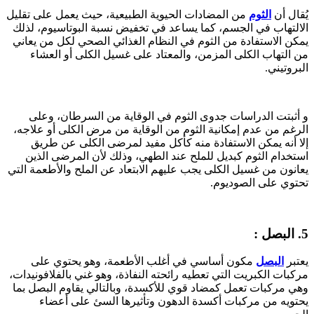
يُقال أن
الثوم
من المضادات الحيوية الطبيعية، حيث يعمل على تقليل
الالتهاب في الجسم، كما يساعد في تخفيض نسبة البوتاسيوم، لذلك
يمكن الاستفادة من الثوم في النظام الغذائي الصحي لكل من يعاني
من التهاب الكلى المزمن، والمعتاد على غسيل الكلى أو العشاء
البروتيني.
و أثبتت الدراسات جدوى الثوم في الوقاية من السرطان، وعلى
الرغم من عدم إمكانية الثوم من الوقاية من مرض الكلى أو علاجه،
إلا أنه يمكن الاستفادة منه كأكل مفيد لمرضى الكلى عن طريق
استخدام الثوم كبديل للملح عند الطهي، وذلك لأن المرضى الذين
يعانون من غسيل الكلى يجب عليهم الابتعاد عن الملح والأطعمة التي
تحتوي على الصوديوم.
5. البصل :
يعتبر
البصل
مكون أساسي في أغلب الأطعمة، وهو يحتوي على
مركبات الكبريت التي تعطيه رائحته النفاذة، وهو غني بالفلافونيدات،
وهي مركبات تعمل كمضاد قوي للأكسدة، وبالتالي يقاوم البصل بما
يحتويه من مركبات أكسدة الدهون وتأثيرها السئ على أعضاء