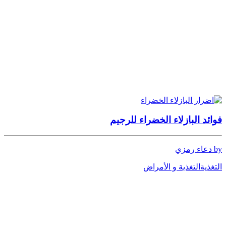
فوائد البازلاء الخضراء للرجيم
by دعاء رمزي
التغذية
التغذية و الأمراض