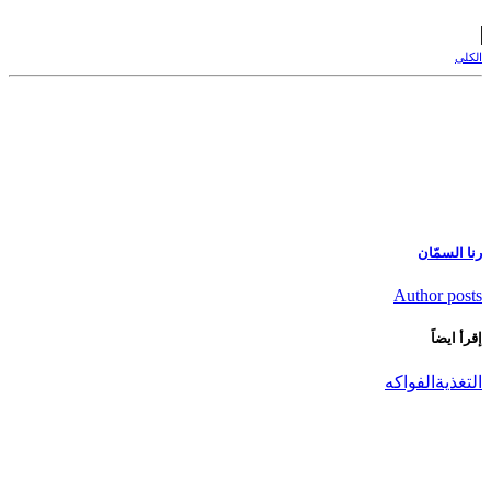
الكلى
رنا السمّان
Author posts
إقرأ ايضاً
التغذية
الفواكه