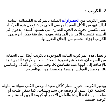
2. الكرنب :
يعتبر الكرنب من
الخضراوات
الملئية بالمركبات الكيميائية النباتية
لذلك فهو من الاكل المفيد لمرضى الكلى حيث تعمل هذه المركبات
على تكسير الجزيئات الحرة الضارة التي تسببها أكسدة الدهون في
الجسم فتسبب الأمراض المزمنة، وبهذه الطريقة يمكن أن يحمي
الكرنب أجزاء الجسم من إلحاق الضرر بها.
و تعمل هذه المركبات النباتية الموجودة بالكرنب أيضًا على الحماية
من السرطان، فضلًا عن تعزيزها لصحة القلب والأوعية الدموية هذا
بالإضافة إلى كونها غنية
بفيتامين K
، وفيتامين C، والألياف وفيتامين
B6، وحمض الفوليك، ونسبة منخفضة من البوتاسيوم.
ويعتبر الكرنب اختيار ممتاز كأكل مفيد لمرضى الكلى سواء تم تناوله
كسلطة كول سلو، أو وضعه في سندويتشات، كما يمكن طبخه أو
سلقه، أو إضافة الزبدة والفلفل الأحمر أو كريمة الجبن له وتناوله
كوجبة خفيفة.