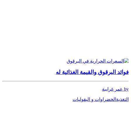
فوائد البرقوق والقيمة الغذائية له
by عمر غرايبة
التغذية
الخضراوات و البقوليات