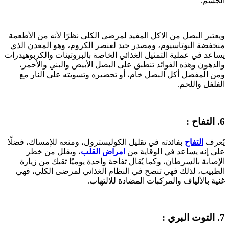
الجسم.
ويعتبر البصل من الاكل المفيد لمرضى الكلى نظرًا لأنه من الأطعمة
منخفضة البوتاسيوم، ومصدر جيد لعنصر الكروم، وهو المعدن الذي
يساعد في عملية التمثيل الغذائي الخاصة بالبروتينات والكربوهيدرات
والدهون وهذه الفوائد تنطبق على البصل الأبيض والبني والأحمر،
ومن المفضل أكل البصل خام، أو تحضيره وتسويته على النار مع
الفلفل واللحم.
6. التفاح :
يُعرف
التفاح
بفائدته في تقليل الكوليسترول، ومنعه للإمساك، فضلًا
على إنه يساعد في الوقاية من
امراض القلب
، ويقلل من خطر
الإصابة بالسرطان، وكما يُقال تفاحة واحدة يوميًا تقيك من زيارة
الطبيب، لذلك فهي تنصح في النظام الغذائي لمرضى الكلي، فهي
غنية بالألياف والمركبات المضادة للالتهاب.
7. التوت البري :