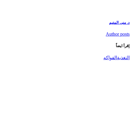
د. منى المتيم
Author posts
إقرأ ايضاً
التغذية
الفواكه