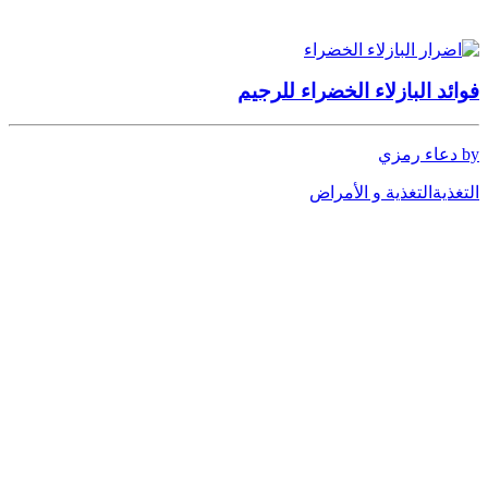
فوائد البازلاء الخضراء للرجيم
by دعاء رمزي
التغذية
التغذية و الأمراض