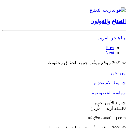
النعناع والقولون
by هاجر الغريب
Prev
Next
© 2021 موقع موثّق. جميع الحقوق محفوظة.
من نحن
شروط الاستخدام
سياسة الخصوصية
شارع الأمير حسن
21110 اربد – الأردن
info@mowathaq.com
© 2021 موقع موثّق. جميع الحقوق محفوظة.