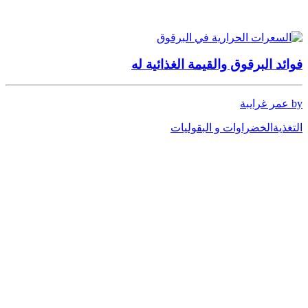
فوائد البرقوق والقيمة الغذائية له
by عمر غرايبة
التغذية
الخضراوات و البقوليات