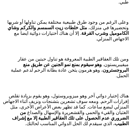
طبي.
وعلى الرغم من وجود طرق طبيعية مختلفة يمكن تناولها أو شربها
وتحضيرها في منزلك،
مثل خلطات زيت السمسم والكركم وشاي
الكاموميل وشرب القرفة
. إلا أن هناك أختيارات دوائية ايضا مع
الاجهاض المنزلي.
ومن تلك العقاقير الطبية المعروفة هو تناول حبتين من عقار
ميفيبريستون.
وهو سيقوم بمنع نمو الجنين عن طريق منع
البروجسترون
، وهو هرمون يثخن عادة بطانة الرحم لدعم عملية
الحمل.
هناك إختيار دوائي آخر وهو ميزوبروستول، وهو يقوم بزيادة تقلص
إفرازات الرحم. ومعه سوف تشعرين بتشنجات ونزيف أثناء الاجهاض
المنزلي لبضع ساعات. كما قد تظهر بعض الأعراض الأخرى، مثل
الغثيان والقيء والحمى والقشعريرة والإسهال والصداع
من
الضروري عدم الحصول على تلك العقاقير الطبية إلا مع إشراف
الطبيب
، الذي سيقدم لك الحل الدوائي المناسب لحالتك.