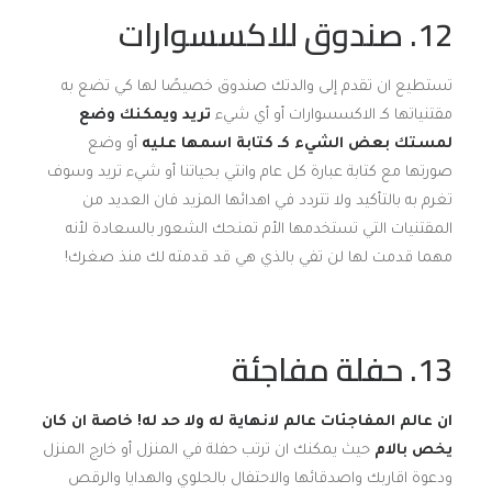
12. صندوق للاكسسوارات
تستطيع ان تقدم إلى والدتك صندوق خصيصًا لها كي تضع به
مقتنياتها كـ الاكسسوارات أو أي شيء
تريد ويمكنك وضع
لمستك بعض الشيء كـ كتابة اسمها عليه
أو وضع
صورتها مع كتابة عبارة كل عام وانتي بحياتنا أو شيء تريد وسوف
تغرم به بالتأكيد ولا تتردد في اهدائها المزيد فان العديد من
المقتنيات التي تستخدمها الأم تمنحك الشعور بالسعادة لأنه
مهما قدمت لها لن تفي بالذي هي قد قدمته لك منذ صغرك!
13. حفلة مفاجئة
ان عالم المفاجئات عالم لانهاية له ولا حد له! خاصة ان كان
يخص بالام
حيث يمكنك ان ترتب حفلة في المنزل أو خارج المنزل
ودعوة اقاربك واصدقائها والاحتفال بالحلوي والهدايا والرقص