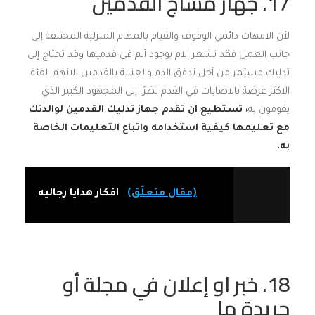
17. جهاز مساج القدمين
لأن الامهات دائمي الوقوف والقيام بالمهام المنزلية المختلفة إلى
جانب العمل فقد تشعر الام بوجود ألم في قدميها وقد تحتاج إلى
تدليك مستمر من أجل تدفق الدم والعناية بالقدمين، لانهم الفئة
الاكثر عرضة بالاصابات في القدم نظرًا إلى المجهود الكبير الذي
يقومون به
، تستطيع ان تقدم جهاز تدليك القدمين لوالدتك
مع تعليمها كيفية استخدامه واتباع التعليمات الخاصة
به.
(مقال متعلّق)
افكار هدايا رجاليه
18. خبر او إعلان في مجلة أو
جريدة ما