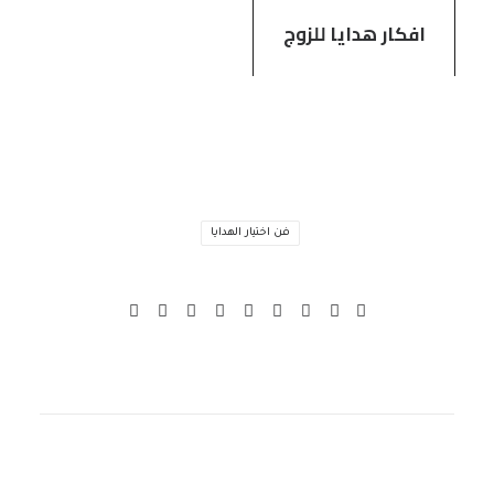
افكار هدايا للزوج
فن اختيار الهدايا