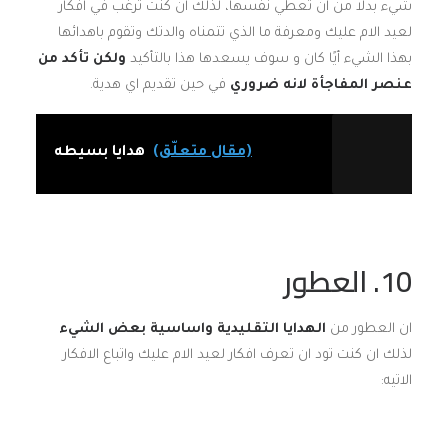
شيء بدلا من ان تعطي نفسها، لذلك ان كنت ترغب في افكار
لعيد الام عليك ومعرفة ما الذي تتمناه والدتك وتقوم باهدائها
بهذا الشيء أيًا كان و سوف يسعدها هذا بالتأكيد
ولكن تأكد من
عنصر المفاجأة لانه ضروري
في حين تقديم اي هدية.
(مقال متعلّق)
هدايا بسيطه
10. العطور
ان العطور من
الهدايا التقليدية واساسية بعض الشيء
لذلك ان كنت تود ان تعرف افكار لعيد الام عليك واتباع الافكار
الاتيه: