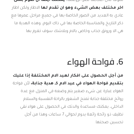
سوف تنال اعجابها نظرًا لروعتها،
يمكنك ايضًا ان تقوم بشئ
اخر مختلف بعض الشيء وهو ان تقدم لها
الاطار ولكن اطار
عادي به العديد من الصور الخاصة بها في جميع مراحل عمرها مع
ذكر التاريخ والمناسبة الخاصة بها في ذاك اليوم، وهذه الهدية ما
هي الا ورونق جذاب وخاص بالام وبلاشك سوف تغرم بها
6. فواحة الهواء
من أجل الحصول على افكار لعيد الام المختلفة إذا عليك
بتقديم فواحة الهواء في عيد الام كـ هدية جذابة،
لأن فواحة
الهواء عبارة عن شيء صغير يتم وضعه في المنزل مع عدة
روائح مختلفة جذابة تمنح الشعور بالراحة النفسية والسلام
الداخلي، يمكنك مساعدة والدتك في الحصول على هواء نقي
نظيف ذو رائحة رائعة يدوم لحوالي 7 ساعات وهذا من أجل
تحسين صحتها.