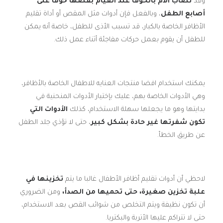
وقد
تصاب الأم بالخوف عند القيام بقصها خوفًا على
أصابع الطفل
، وبالفعل فإن أدوات مثل المقص أو أداة تقليم
الأظافر الخاصة بالكبار، قد تسبب الأذى للطفل، خاصة أنه يمكن
للطفل أن يقوم بعمل حركات مفاجئة أثناء عمل ذلك.
يمكنك استخدام افضا منتجات العنايه للاطفال الخاصة بالأظافر،
وهي الأدوات الخاصة بهم، عليك بإختيار الأدوات المنحنية في
بدايتها وهو ما يجعلها سهلة الاستخدام، كذلك
الأدوات التي
تكون شفرتها غير حادة بشكل كبير
، حتى لا تؤذي جلد الطفل
عن طريق الخطأ.
لاحظي أن أدوات تقليم أظافر الأطفال غالبا ما يتم
تخزينها في
علبة تخزين صغيرة، حتى تحميها من الصدأ،
ومن الضروري
أن تكون نظيفة ويتم التخلص من شوائب القص بعد الاستخدام،
حتى لا تتراكم عليها الأتربة والبكتريا.