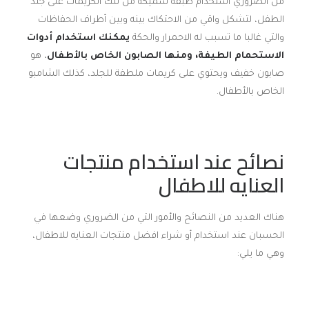
من الضروري استخدام طبقة سميكة من تلك الكريمات على جلد
الطفل، لتشكل واقي من الاحتكاك بينه وبين أطراف الحفاظات
والتي غالبا ما تسبب له الاحمرار والحكة
يمكنك استخدام أدوات
الاستحمام الطيفة، ومنها الصابون الخاص بالأطفال
، هو
صابون خفيف ويحتوي على كريمات ملطفة للجلد، كذلك الشامبو
الخاص بالأطفال.
نصائح عند استخدام منتجات
العنايه للاطفال
هناك العديد من النصائح والأمور التي من الضروري وضعها في
الحسبان عند استخدام أو شراء افضل منتجات العنايه للاطفال،
وهي ما يلي: