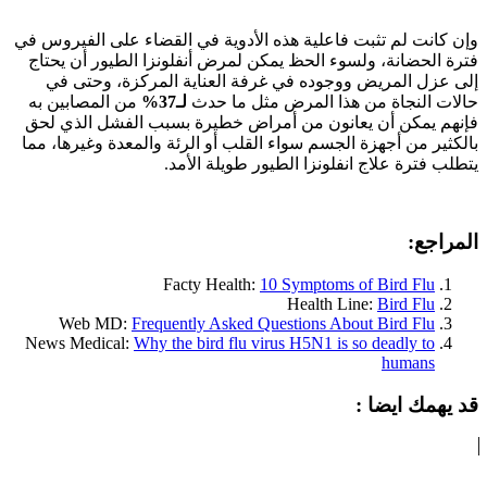
وإن كانت لم تثبت فاعلية هذه الأدوية في القضاء على الفيروس في
فترة الحضانة، ولسوء الحظ يمكن لمرض أنفلونزا الطيور أن يحتاج
إلى عزل المريض ووجوده في غرفة العناية المركزة، وحتى في
حالات النجاة من هذا المرض مثل ما حدث
لـ37%
من المصابين به
فإنهم يمكن أن يعانون من أمراض خطيرة بسبب الفشل الذي لحق
بالكثير من أجهزة الجسم سواء القلب أو الرئة والمعدة وغيرها، مما
يتطلب فترة علاج انفلونزا الطيور طويلة الأمد.
المراجع:
Facty Health:
10 Symptoms of Bird Flu
Health Line:
Bird Flu
Web MD:
Frequently Asked Questions About Bird Flu
News Medical:
Why the bird flu virus H5N1 is so deadly to
humans
قد يهمك ايضا :