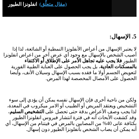
(مقال متعلّق)
انفلونزا الطيور
5. الإسهال:
لا يعتبر الإسهال من أعراض الأنفلونزا النمطية أو الشائعة، لذا إذا
أصيب الشخص بالإسهال مع وجود أي عرض آخر من اعراض انفلونزا
الطيور
فلا يجب عليه تجاهل الأمر على الإطلاق أو الاكتفاء
بالمسكنات العادية
، بل يجب الحصول على العناية الطبية الفورية
لتعويض الجسم أولا ما فقده بسبب الإسهال وسيلان الأنف، وأيضا
الحصول على الأمصال المخصصة لهذا المرض.
ولكن من ناحية أخرى فإن الإسهال نفسه يمكن أن يؤدي إلى سوء
التشخيص ويعتقد المريض أو الطبيب أو الامر ميكروب في المعدة،
لذا يجب وصف الأعراض بدقة حتى تحصل على
التشخيص السليم
،
وقد كشفت الأبحاث أنه في فترة انتشار فيروس انفلونزا الطيور
بكثافة عانى 40% من المصابين بالمرض في فيتنام من الإسهال، أي
أنه يمكن أن يصاب الشخص بأنفلونزا الطيور دون إسهال.