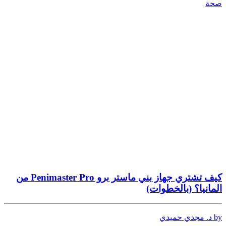
صحة
كيف تشتري جهاز بني ماستر برو Penimaster Pro من
المانيا؟ (بالخطوات)
by د. مجدي حميدي