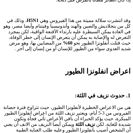
وقد انتشرت سلالة مميتة من هذا الفيروس وهي
H5N1
، وذلك في
كل من بنجلاديش والصين والهند وأندونيسيا وفيتنام وأيضا مصر، وهو
في العادة يمكن السيطرة عليه بارتداء الأقنعة الواقية، لكن بمجرد
التعرض له والإصابة به يمكن أن يتعرض الإنسان إلى خطر الوفاة،
حيث قتلت أنفلونزا الطيور نحو
60%
من المصابين بها، وهو مرض
شديد العدوى سواء من الطيور للإنسان أو من إنسان إلى آخر .
اعراض انفلونزا الطيور
1. حدوث نزيف في اللثة:
هي من الاعراض الخطيرة لأنفلونزا الطيور، حيث تتراوح فترة حضانة
الفيروس من 3-5 أيام، ويعتبر نزيف اللثة من اعراض انفلونزا الطيور
المبكرة، حيث يؤكد الخبراء أن باقي الأعراض تأتي فجأة وتكون
شديدة للغاية، لكن
نزيف اللثة
ويمكن أيضا النزيف من الانف أن يعني
أن الشخص أصيب بأنفلونزا الطيور وعليه طلب العناية الطبية