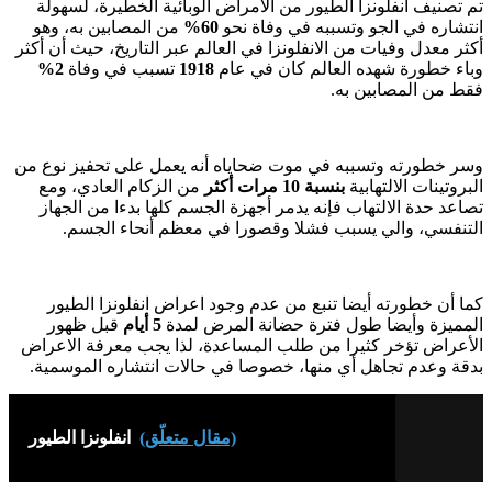
تم تصنيف أنفلونزا الطيور من الأمراض الوبائية الخطيرة، لسهولة
انتشاره في الجو وتسببه في وفاة نحو
60%
من المصابين به، وهو
أكثر معدل وفيات من الانفلونزا في العالم عبر التاريخ، حيث أن أكثر
وباء خطورة شهده العالم كان في عام
1918
تسبب في وفاة
2%
فقط من المصابين به.
وسر خطورته وتسببه في موت ضحاياه أنه يعمل على تحفيز نوع من
البروتينات الالتهابية
بنسبة 10 مرات أكثر
من الزكام العادي، ومع
تصاعد حدة الالتهاب فإنه يدمر أجهزة الجسم كلها بدءا من الجهاز
التنفسي، والي يسبب فشلا وقصورا في معظم أنحاء الجسم.
كما أن خطورته أيضا تنبع من عدم وجود اعراض انفلونزا الطيور
المميزة وأيضا طول فترة حضانة المرض لمدة
5 أيام
قبل ظهور
الأعراض تؤخر كثيرا من طلب المساعدة، لذا يجب معرفة الاعراض
بدقة وعدم تجاهل أي منها، خصوصا في حالات انتشاره الموسمية.
(مقال متعلّق)
انفلونزا الطيور