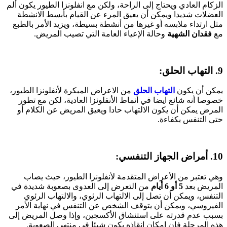
الزكام العادي ويحتاج إلى الراحة، ولكن مع انفلونزا الطيور يكون ألم
العضلات شديدا ويمكن أن يعيق المرء عن القيام بأبسط الانشطة
مثل ارتداء ملابسه أو غيرها من أنشطة بسيطة، ويزيد الأمر بالطبع
مع
فقدان الشهية
وحالة الإعياء العامة التي تصيب المريض.
9. التهاب الحلق:
يمكن أن يكون
التهاب الحلق
من الاعراض المبكرة لأنفلونزا الطيور،
خصوصا أنه شائع ايضا في أنماط الأنفلونزا العادية، لكن مع تطور
المرض يمكن أن يكون الالتهاب حادا ويعيق المريض عن الكلام أو
حتى التنفس بكفاءة.
10. أمراض الجهاز التنفسي:
وهي تعتبر من الأعراض المتقدمة لأنفلونزا الطيور، حيث يصاب
المريض بعد
5 أو 6 أيام
من التعرض إلى العدوى بصعوبة شديدة في
التنفس، ويمكن أن تصل إلى الالتهاب الرئوي، والالتهاب الرئوي
الفيروسي، ويمكن أن يتوقف الشخص عن التنفس في نهاية الأمر
بسبب عدم قدرته على استنشاق الأكسجين، وإذا وصل المريض إلى
هذه المرحلة فإن إمكان إنقاذه يكون شيئا في منتهى الصعوبة.