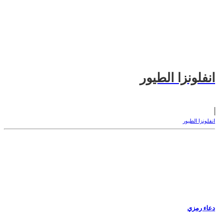
انفلونزا الطيور
انفلونزا الطيور
دعاء رمزي