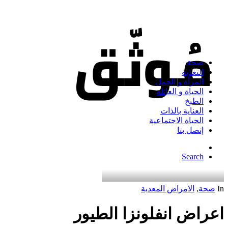
صحة
التغذية
المرأة و الحمل
الحياة و العائلة
الطبخ
العناية بالذات
الحياة الاجتماعية
إتصل بنا
Search
In
صحة
,
الامراض المعدية
اعراض انفلونزا الطيور