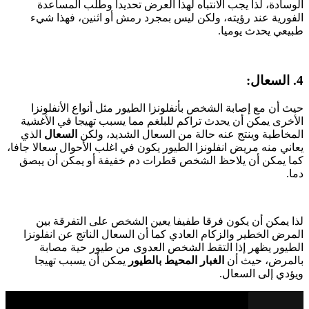
الوسادة، لذا يجب الانتباه لهذا العرض تحديدا وطلب المساعدة
الفورية عند رؤيته، ولكن ليس بمجرد رمش أو اثنين، فهذا شيء
طبيعي يحدث يوميا.
4. السعال:
حيث أن مع إصابة الشخص بأنفلونزا الطيور مثل أنواع الأنفلونزا
الأخرى يمكن أن يحدث تراكم للبلغم مما يسبب تهيجا في الأغشية
المخاطية وينتج عنه حالة من السعال الشديد، ولكن
السعال
الذي
يعاني منه مريض انفلونزا الطيور يكون في اغلب الأحوال سعالا جافا،
كما يمكن أن يلاحظ الشخص قطرات دم خفيفة أو يمكن أن يبصق
دما.
لذا يمكن أن يكون فرقا طفيفا يعين الشخص على التفرقة بين
المرض الخطير والزكام العادي كما أن السعال الناتج عن انفلونزا
الطيور يظهر إذا التقط الشخص العدوى من طيور حية مصابة
بالمرض، حيث أن
الغبار المحيط بالطيور
يمكن أن يسبب تهيجا
ويؤدي إلى السعال.