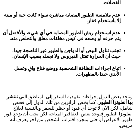
الفضلات.
عدم ملامسة الطيور المصابة مباشرة سواء كانت حية أو ميتة
إلا باستخدام قفاز.
عدم استخدام ريش الطيور المصابة في أي شيء، والأفضل أن
يتم حرقه أو وضعه في كيس مخلفات مغلق والتخلص منه.
تجنب تناول البيض أو الدواجن والطيور غير الناضجة جيدا،
حيث أن الحرارة تقتل الفيروس ولا تجعله يصيب الإنسان.
اتباع اجراءات النظافة الشخصية ووضع قناع واقٍ وغسل
الأيدي جيدا بالمطهرات.
وتتخذ بعض الدول إجراءات تقييدية للسفر إلى المناطق التي
تنتشر
بها أنفلونزا الطيور
، كما يخض الزائرين من تلك الدول إلى فحص
شامل، لكن الآن لا توجد أي قيود أو حظر للسفر وبالنسبة لعلاج
انفلونزا الطيور فيوجد بعض العقاقير المتاحة لكن يجب أن تؤخذ فور
ظهور الاعراض أو حتى بمجرد اقتراب الشخص من آخر يعرف أنه
مريض.