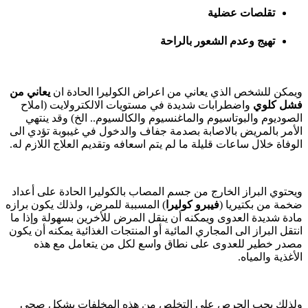
تقلصات عضلية
تهيج وعدم الشعور بالراحة
ويمكن للشخص الذي يعاني من اعراض الكوليرا الحادة ان
يعاني من
فشل كلوي
واضطرابات شديدة في مستويات الالكترولايت (املاح
الصوديوم والبوتاسيوم والماغنسيوم والكالسيوم.. الخ) وقد ينتهي
الأمر بالمريض بالاصابة بصدمة جفاف والدخول في غيبوبة تؤدي الى
الوفاة خلال ساعات قليلة ما لم يتم اسعافه وتقديم العلاج اللازم له.
ويحتوي البراز الخارج من جسم المصاب بالكوليرا الحادة على أعداد
ضخمة من بكتيريا (
فيبرو كوليرا
) المسببة للمرض، ولذلك يكون برازه
مادة شديدة العدوى ويمكنه أن ينقل المرض للأخرين بسهولة وإذا ما
انتقل البراز الى المجاري المائية أو المنتجات الغذائية يمكنه أن يكون
مصدر خطير للعدوى على نطاق واسع لكل من يتعامل مع هذه
الأغذية والمياه.
ولذلك يجب الحرص على التخلص من هذه المخلفات بشكل صحي