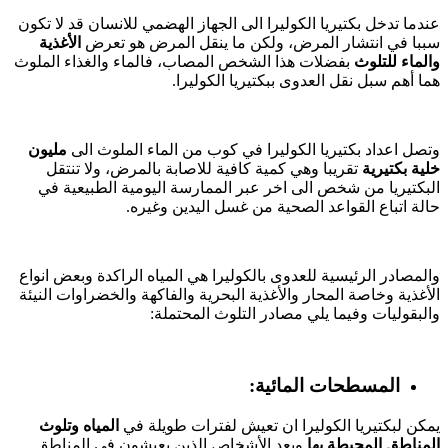
عندما تدخل بكتيريا الكوليرا الى الجهاز الهضمي للانسان قد لا تكون
سببا في انتشار المرض، ولكن ما ينقل المرض هو تعرض
الأغذية
والماء للتلوث
بفضلات هذا الشخص المصاب، فالماء والغذاء الملوث
هما أهم سبل نقل العدوى ببكتيريا الكوليرا.
وتصل اعداد بكتيريا الكوليرا في كوب من الماء الملوث الى
مليون
خلية بكتيرية
تقريبا وهي كمية كافية للاصابة بالمرض، ولا تنتقل
البكتيريا من شخص الى اخر عبر الممارسة اليومية الطبيعية في
حالة اتباع القواعد الصحية من غسل اليدين وغيره.
والمصادر الرئيسية للعدوى بالكوليرا هي المياه الراكدة وبعض انواع
الأغذية وخاصة المحار والأغذية البحرية والفاكهة والخضراوات النيئة
والبقوليات وفيما يلي مصادر التلوث المحتملة:
المسطحات المائية:
يمكن لبكتيريا الكوليرا ان تعيش لفترات طويلة في
المياه وتلوث
المناطق المحيطة بها
ويعد الأشخاص الذين يعيشون في المناطق