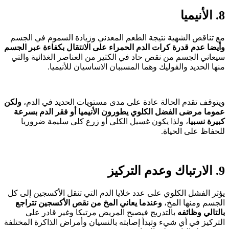
8. الأنيميا
مع تناقص الشهية نتيجة الطعم المعدني وزيادة السموم في الجسم
وأيضا عدم قدرة كرات الدم الحمراء على الانتقال بكفاءة عبر الجسم
سيعاني الجسم من نقص حاد في الكثير من العناصر الغذائية والتي
منها الحديد والفوليك وهما المسببان الاساسيان للأنيميا.
ويتوقف تقدم الحالة عادة على مدى مستويات الحديد في الدم،
ولكن
عموما مرضى الفضل الكلوي يطورون الأنيميا أو فقر الدم بسرعة
كبيرة نسبيا
، ولذا يكون غسيل الكلى أو زرع كلى سليمة ضروريا
للحفاظ على الحياة.
9. الارتباك وعدم التركيز
يؤثر الفشل الكلوي على عدد خلايا الدم التي تنقل الأكسجين إلى كل
الجسم ومنها المخ،
وعندما يعاني المخ من نقص الأكسجين تتراجع
بالتالي وظائفه
بالتدريج فيصبح المريض مرتبكا وغير قادر على
التركيز في أي شيء وتبدأ إصابته بالنسيان وأمراض الذاكرة المختلفة