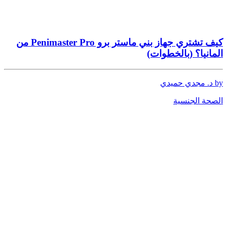
كيف تشتري جهاز بني ماستر برو Penimaster Pro من
المانيا؟ (بالخطوات)
by د. مجدي حميدي
الصحة الجنسية