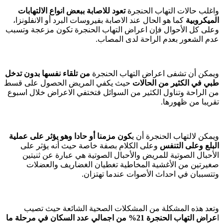
واغلب حالات التهاب الحنجرة
تعود للاصابة ببعض انواع الالتهابات
الميكروبية
كما هو الحال عند الاصابة بفيروسات البرد أو الانفلونزا،
وعلى كل الأحوال فإن اعراض التهاب الحنجرة تكون مزعجة وتسبب
عدم الشعور بعدم الراحة لدى المصاب.
ويمكن أن تشفى اعراض التهاب الحنجرة
من تلقاء نفسها بدون تدخل
طبي في الكثير من الحالات
حيث يكفي المريض الحصول على قسط
من الراحة وتناول الكثير من السوائل فتختفي الاعراض خلال اسبوع
تقريبا من ظهورها.
ويمكن لالتهاب الحنجرة أن ي
كون مزمنا أو حادا وهو يؤثر على عملية
البلع وعلى التنفس
وعلى الكلام بصفة خاصة حيث أنه يؤثر على
الأحبال الصوتية للمريض والأحبال الصوتية هي عبارة عن ثنيتين
صغيرتين من الأغشية المخاطية تغطيان الغضاريف والعضلات
وتتسببان في احداث الأصوات عندما تهتزان.
وتعد هذه المشكلة من المشكلات الصحية الشائعة حيث تصيب
ا
عراض التهاب الحنجرة 21% من اجمالي عدد السكان في مرحلة ما