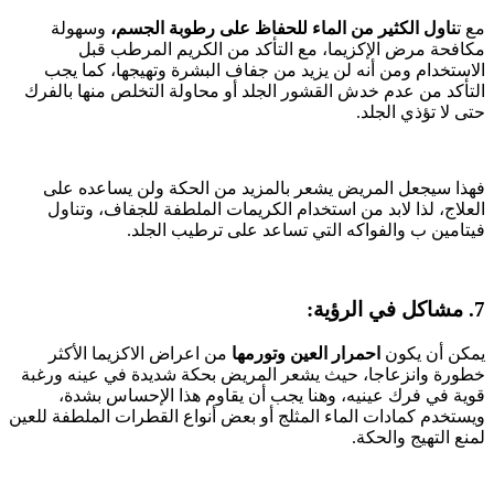
مع ت
ناول الكثير من الماء للحفاظ على رطوبة الجسم،
وسهولة
مكافحة مرض الإكزيما، مع التأكد من الكريم المرطب قبل
الاستخدام ومن أنه لن يزيد من جفاف البشرة وتهيجها، كما يجب
التأكد من عدم خدش القشور الجلد أو محاولة التخلص منها بالفرك
حتى لا تؤذي الجلد.
فهذا سيجعل المريض يشعر بالمزيد من الحكة ولن يساعده على
العلاج، لذا لابد من استخدام الكريمات الملطفة للجفاف، وتناول
فيتامين ب والفواكه التي تساعد على ترطيب الجلد.
7. مشاكل في الرؤية:
يمكن أن يكون
احمرار العين وتورمها
من اعراض الاكزيما الأكثر
خطورة وانزعاجا، حيث يشعر المريض بحكة شديدة في عينه ورغبة
قوية في فرك عينيه، وهنا يجب أن يقاوم هذا الإحساس بشدة،
ويستخدم كمادات الماء المثلج أو بعض أنواع القطرات الملطفة للعين
لمنع التهيج والحكة.