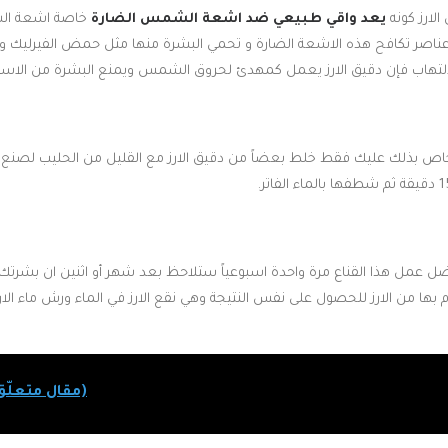
لارز كونه
يعد واقي طبيعي ضد اشعة الشمس الضارة
خاصة اشعة ال
عناصر تكافح هذه الاشعة الضارة و تحمي البشرة منها مثل حمض الفيرليك والآ
هاب فإن دقيق الارز يعمل كمهدئ لحروق الشمس ويمنع البشرة من الاسمر
خاص بذلك عليك فقط خلط بعضاً من دقيق الارز مع القليل من الحليب لصنع
 عمل هذا القناع مرة واحدة اسبوعياً ستلاحظ بعد شهر أو اثنين ان بشرتك ت
 بها من الارز للحصول على نفس النتيجة وهي نقع الارز في الماء ورش ماء الا
(مقال متعلّق