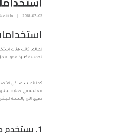
استخدامات
2018-07-02
|
In
الأع
استخدامات 
لطالما كانت هناك استخد
تجميلية كثيرة فهو يعمل 
كما أنه يساعد في امتصا
فعاليته في حماية البشر
دقيق الارز بالنسبة للبش
1. يستخدم كبودرة شفافة للوجه: