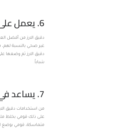
6. يعمل على حل الهالات السوداء:
دقيق الارز من أفضل الع
غير صحي بالنسبة لهم، م
دقيق الارز ثم وضعها عل
شباباً.
7. يساعد في التخلص من الحبوب الموجودة في البشرة:
من استخدامات دقيق الار
على ذلك قومي بخلط ملعق
متماسكة، قومي بوضع ال