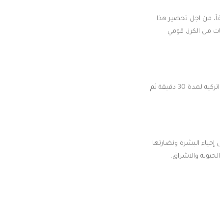
ً، من اجل تحضير هذا
لعقتين كبيرتين من دقيق الارز مع شريحة من البرتقال مع قطع من التفاح مع 3 حبات من الكرز، قومي
قومي بإضافة معلقتين كبيرتين من الزبادي البارد وامزجيهم جيداً ثم افردي الخليط على وجهك بالكامل واتركيه لمدة 30 دقيقة ثم
 إحياء البشرة ونضارتها
حيوية والاشراق.