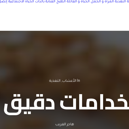
التغذية
المرأة و الحمل
الحياة و العائلة
الطبخ
العناية بالذات
الحياة الاجتماعية
إتصل 
In
الأعشاب
,
التغذية
دامات دقيق ال
هاجر الغريب