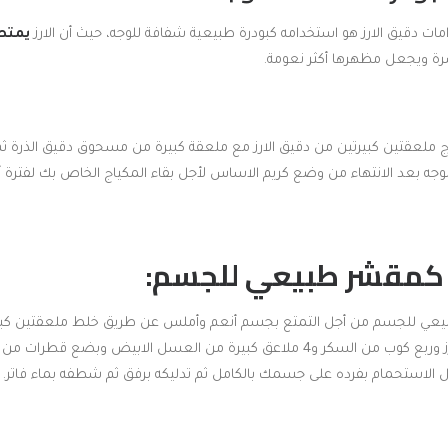
ت دقيق الارز هو استخدامه كبودرة طبيعية شفافة للوجه، حيث أن الارز
يمتص 
رة ويجعل مظهرها أكثر نعومة.
 ملعقتين كبيرتين من دقيق الارز مع ملعقة كبيرة من مسحوق دقيق الذرة ثم
ه بعد الانتهاء من وضع كريم الاساس لأجل بقاء المكياج الخاص بك لفترة 
عي للجسم من أجل التمتع بجسم أنعم وأملس عن طريق خلط ملعقتين كبير
نصف كوب من دقيق الارز وربع كوب من السكر و4 ملاعق كبيرة من العسل الابيض وبض
 الاستحمام بفرده على جسمك بالكامل ثم تدليكه برفق ثم شطفه بماء فاتر.