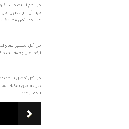
من اهم استخدمات دقيق ا
حيث أن الارز يحتوي على 
على خصائص مضادة للالت
من أجل تحضير القناع ال
تركها على وجهك لمدة 15 دقيقة ثم شطفها بالماء الفاتر.
من أجل أفضل نتيجة يفضل
طريقة أخرى يمكنك القيام
ليجف وحده.