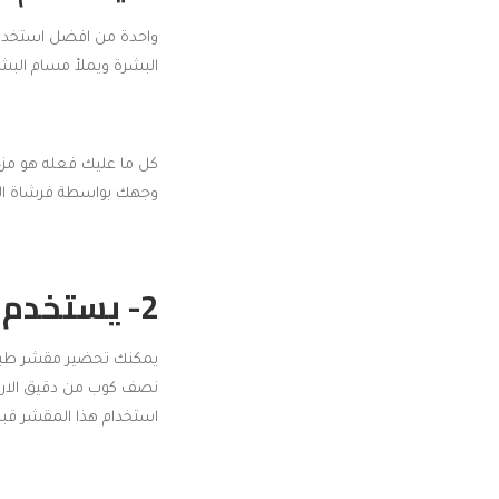
واحدة من افضل استخداما
البشرة ويملأ مسام البش
كل ما عليك فعله هو مزج
وجهك بواسطة فرشاة الوج
2- يستخدم كمقشر طبيعي للجسم:
يمكنك تحضير مقشر طبي
استخدام هذا المقشر قبل