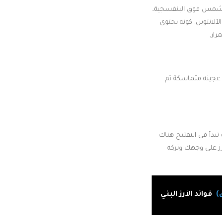
شمس فوق البنفسجية،
لانتوين. كونه يحتوي
ار.
 عجينه متماسكة ثم
بدأ في التفتيح هناك
رز على وجهك وتركه
)
فوائد الأرز البني