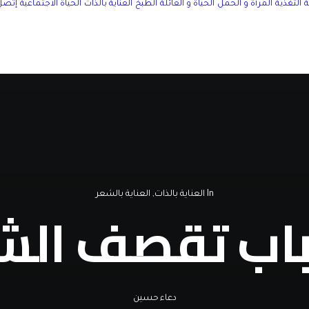
التغذية
المرأة و الحمل
الحياة و العائلة
الطبخ
العناية بالذات
الحياة الاجتماعية
إتصل 
In
العناية بالذات
,
العناية بالشعر
اب تقصف الش
دعاء حسين