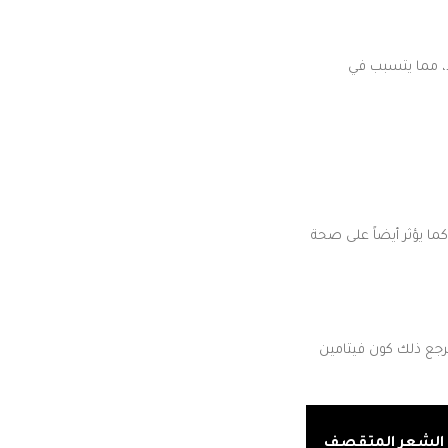
د، مما يتسبب في
كما يؤثر أيضاً على صحة
غذائية النباتية، ويرجع ذلك كون فيتامين
 الشعر المتقصف