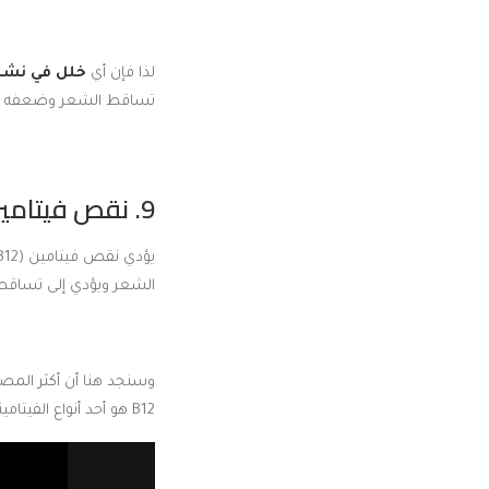
لذا فإن أي
خلل في نشاط
تساقط الشعر وضعفه و
9. نقص فيتامين (B12):
يؤدي نقص فيتامين (B12) إلى حالة من التعب والإجهاد لسائر أجزاء الجسم،
الشعر ويؤدي إلى تساقطه 
B12 هو أحد أنواع الفيتامينات التي