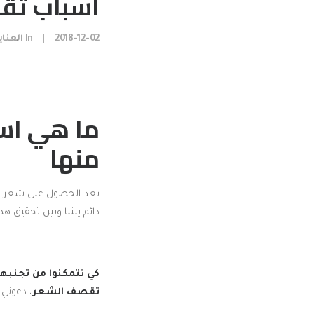
اسباب تق
2018-12-02
|
In
العناي
ما هي اس
منها
يعد الحصول على شعر قو
دائم يبننا وبين تحقيق هذ
كي تتمكنوا من تجنبها 
تقصف الشعر
، دعوني 