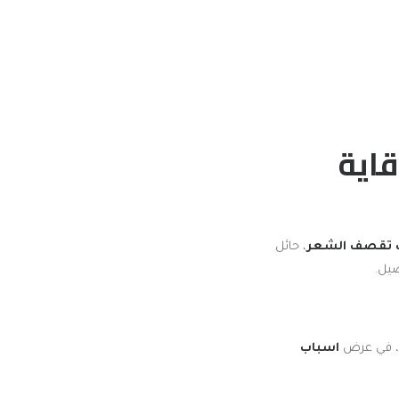
اية
 تقصف الشعر
، حائل
يل.
أ، في عرض
اسباب