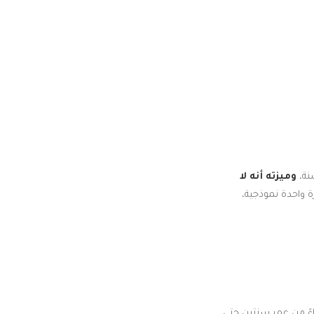
وميزته أنه لا
 واحدة نموذجية،
اءً من عمر سنتين حتى