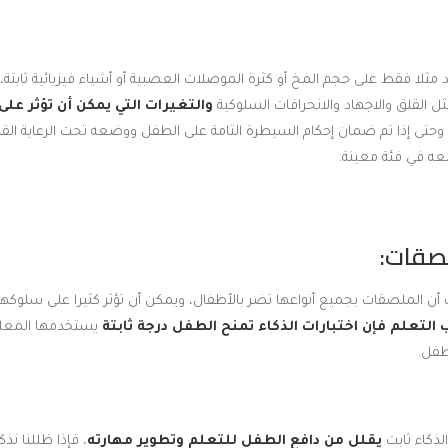
مثلا فقط على حجم المخ أو كثرة الموصلات العصبية أو أشياء فيزيائية ثابتة
مثل القلق والاجهاد والانحرافات السلوكية
والتغيرات التي يمكن أن تؤثر ع
ا، وحتى إذا تم ضمان إحكام السيطرة التامة على الطفل ووضعه تحت الرعاية ا
ضعه في فئة معينة.
 أن الملصقات بجميع أنواعها تضر بالأطفال، ويمكن أن تؤثر كثيرا على سلوك
التعلم فإن اختبارات الذكاء تمنح الطفل درجة ثابتة
يستخدمها المعلم 
طفل.
لذكاء ثابت
يقلل من دافع الطفل للتعلم وتطوير مهارته
، فإذا ظللنا ن