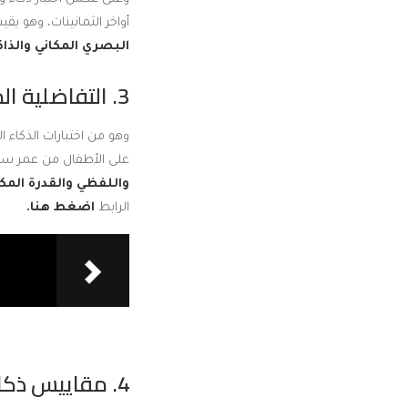
أواخر الثمانينات، وهو ي
البصري المكاني والذاك
3. التفاضلية المختلفة للقدرات:
وهو من اختبارات الذكاء ا
على الأطفال من عمر سنتين إلى 17 سنة، وهو يستخدم لقياس القدرات في 
واللفظي والقدرة المكا
الرابط
اضغط هنا.
4. مقاييس ذكاء مختلطة: