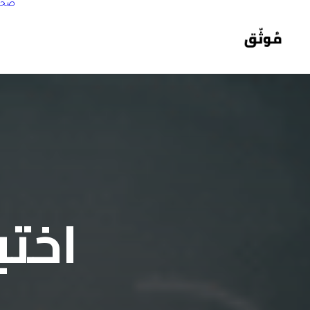
صحة
اختب