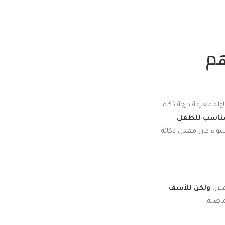
هم
اولة معرفة درجة ذكاء
مناسب للطفل
سواء كان معدل ذكائه
قين،
ولكن للأسف