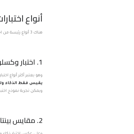
أنواع اختبارا
هناك 3 أنواع رئيسة من اختبارات الذكاء وهي:
1. اختبار وكسلر للأطفال (الطبعة الخامسة):
وهو يعتبر أكثر أنواع اختبا
يقيس فقط الذكاء ولكن يضع 5 عوامل تتحدد وفقا 
ويمكن تجربة نموذج اختب
2. مقايس بينتارد بينت ( النسخة الخامسة):
وعلى عكس اختبار ذكاء وك