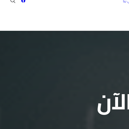
بنا
لآن