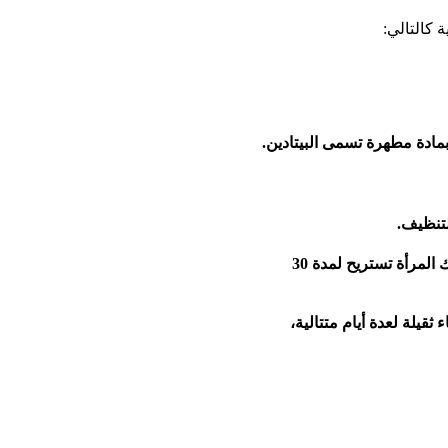
 كالتالي:
بمادة مطهرة تسمى البيتادين.
لتنظيف.
بعد الانتهاء من العملية سيقوم الطبيب بفحص المرأة جيداً حتى يتأكد من نجاح العملية ثم يترك المرأة تستريح لمدة 30
ثقيلة لعدة أيام متتالية،