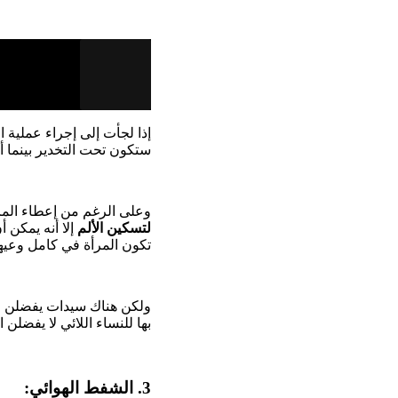
إذا لجأت إلى إجراء عملية ا
ستكون تحت التخدير بينما 
وعلى الرغم من إعطاء المرأة التي ستُجرى لها العملية 600
لتسكين الألم
إلا أنه يمكن أ
تكون المرأة في كامل وعيها
ولكن هناك سيدات يفضلن ا
بها للنساء اللائي لا يفضلن 
3. الشفط الهوائي: