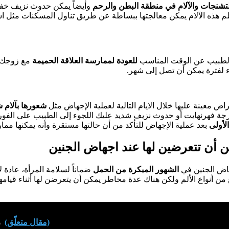
تشنجات والآلام في منطقة البطن والرحم
وأيضاً يمكن حدوث نزيف خفيف
م هذه الآلام يمكن معالجتها ببساطة عن طريق تناول المسكنات مثل اسي
 الطبيب عن الوقت المناسب
للعودة لممارسة العلاقة الحميمة
مع زوجك 
ء لفترة يمكن أن تصل إلى شهر.
ض معينة عليها خلال الايام التالية لعملية الإجهاض مثل
شعورها بآلام ش
 أكثر من 100 درجة فهرنهايت أو حدوث نزيف شديد عليك اللجوء إلى الطبيب على ال
الأولى
بعد عملية الإجهاض للتأكد من أن حالتها مستقرة وأنه يمكنها مم
ن أن تتعرضين لها عند اجهاض الجنين
هاض الجنين في
الشهور المبكرة من الحمل
ضماناً لسلامة المرأة، عادة ل
 من أنواع الألم ولكن هناك عدة مخاطر يمكن أن يتعرضن لها أثناء قيام
(مقال متعلّق)
ز