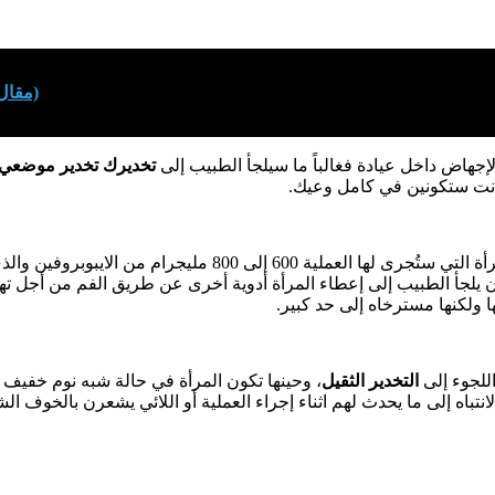
(مقال 
لإجهاض داخل عيادة فغالباً ما سيلجأ الطبيب إلى
تخديرك تخدير موضعي
أنت ستكونين في كامل وعيك.
 إلى 800 مليجرام من الايبوبروفين والذي عادة ما يكون كافي
ن يلجأ الطبيب إلى إعطاء المرأة أدوية أخرى عن طريق الفم من أجل تهدئ
 ولكنها مسترخاه إلى حد كبير.
للجوء إلى
التخدير الثقيل
، وحينها تكون المرأة في حالة شبه نوم خفيف أثن
الانتباه إلى ما يحدث لهم اثناء إجراء العملية أو اللائي يشعرن بالخوف الش